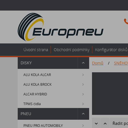
Úvodní strana
Obchodní podmínky
Konfigurátor disků
DISKY
Domů
/
SNĚHO
ALU KOLA ALCAR
ALU KOLA BROCK
ALCAR HYBRID
TPMS čidla
PNEU
Řadit p
PNEU PRO AUTOMOBILY