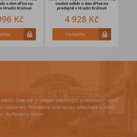
ěr o den dříve na
osobní odběr o den dříve
na
oso
v Hradci Králové
prodejně v Hradci Králové
pr
996 Kč
4 928 Kč
ošíku
Do košíku
lášťů. Dále pak prodejem plechových a hliníkových disků
ho uskladnění. Provádíme také opravy pneumatik a disků
, Reiffeisen a dalším.