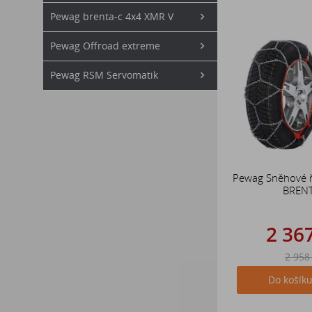
Pewag brenta-c 4x4 XMR V
Pewag Offroad extreme
Pewag RSM Servomatik
Pewag Sněhové 
BREN
2 36
2 958
Do košík