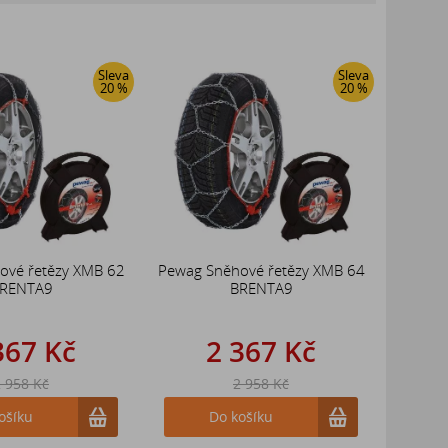
Sleva
Sleva
20 %
20 %
ové řetězy XMB 62
Pewag Sněhové řetězy XMB 64
RENTA9
BRENTA9
367 Kč
2 367 Kč
 958 Kč
2 958 Kč
ošíku
Do košíku