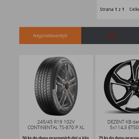
Strana
1
z
1
Celk
Nejprodávanější
akce
 NBLUE
245/45 R19 102V
DEZENT KB dar
CONTINENTAL TS-870 P XL
5x114,3 ET50
u Vás,
50 ks
do dvou pracovních dní u Vás,
75 ks
do dvou pracovn