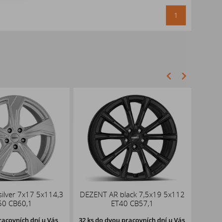
1
ilver 7x17 5x114,3
DEZENT AR black 7,5x19 5x112
DOT
50 CB60,1
ET40 CB57,1
racovních dní u Vás,
32 ks
do dvou pracovních dní u Vás,
58 ks