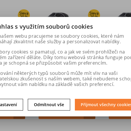
Sleva
Sleva
20 %
20 %
hlas s využitím souborů cookies
našem webu pracujeme se soubory cookies, které nám
hají zkvalitnit naše služby a personalizovat nabídky.
ory cookies si pamatují, co a jak ve svém prohlížeči na
ém zařízení děláte. Díky tomu webová stránka funguje po
a je schopná se přizpůsobit vašim preferencím.
řetězy XMB 75
Pewag Sněhové řetězy XMB 76
Pewag Sněh
kování některých typů souborů může mít vliv na vaši
TA9
BRENTA9
B
vatelskou zkušenost s naším webem, také nebudeme scho
kytnout vám nabídku na základě vašich preferencí.
1 Kč
2 831 Kč
2 
 Kč
3 539 Kč
3
astavení
Odmítnout vše
Přijmout všechny cookie
u
Do košíku
Do k