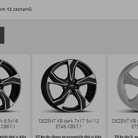
em
12
záznamů
k 6,5x16
DEZENT KB dark 7x17 5x112
DEZENT KB s
 CB67,1
ET46 CB57,1
ET
ích dní u Vás,
57 ks
do dvou pracovních dní u Vás,
75 ks
do 5. p