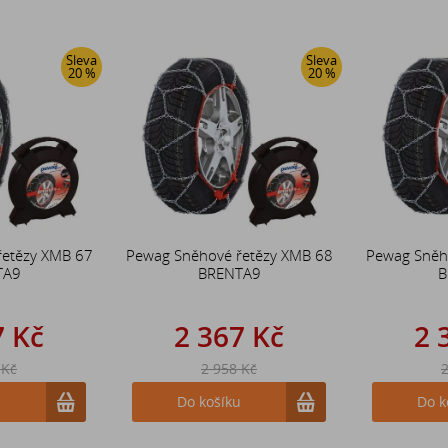
Sleva
Sleva
20 %
20 %
řetězy XMB 67
Pewag Sněhové řetězy XMB 68
Pewag Sněh
TA9
BRENTA9
B
7 Kč
2 367 Kč
2 
 Kč
2 958 Kč
2
u
Do košíku
Do k