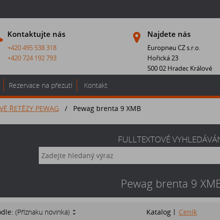
Kontaktujte nás
Najdete nás
+420 495 538 318
Europneu CZ s.r.o.
+420 724 192 793
Hořická 23
500 02 Hradec Králové
Rezervace na přezutí
Kontakt
VÉ ŘETĚZY PEWAG
/
Pewag brenta 9 XMB
FULLTEXTOVÉ VYHLEDÁVÁ
Pewag brenta 9 XM
odle:
(Příznaku novinka)
Katalog
Ceník