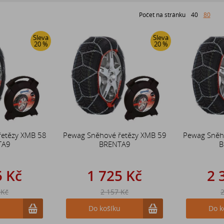
Počet na stránku
40
80
Sleva
Sleva
20 %
20 %
řetězy XMB 58
Pewag Sněhové řetězy XMB 59
Pewag Sněh
TA9
BRENTA9
B
5 Kč
1 725 Kč
2 
 Kč
2 157 Kč
2
u
Do košíku
Do k