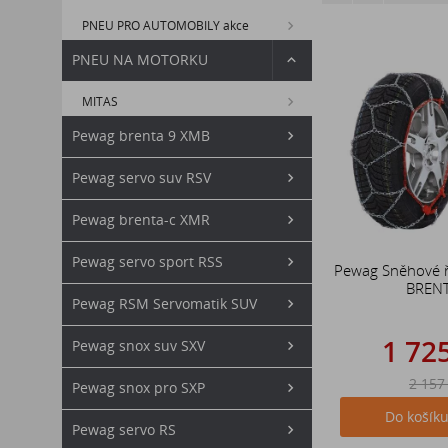
PNEU PRO AUTOMOBILY akce
PNEU NA MOTORKU
MITAS
Pewag brenta 9 XMB
Pewag servo suv RSV
Pewag brenta-c XMR
Pewag servo sport RSS
Pewag Sněhové 
BREN
Pewag RSM Servomatik SUV
1 72
Pewag snox suv SXV
2 157
Pewag snox pro SXP
Do košík
Pewag servo RS