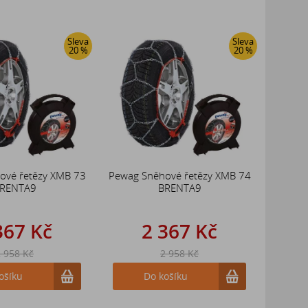
Sleva
Sleva
20 %
20 %
ové řetězy XMB 73
Pewag Sněhové řetězy XMB 74
RENTA9
BRENTA9
367 Kč
2 367 Kč
 958 Kč
2 958 Kč
ošíku
Do košíku