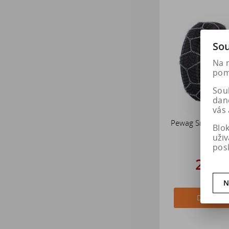
Sou
Na 
pomá
Soub
dan
vás 
Pewag Sněhové 
Blo
BREN
uži
pos
2 83
3 539
N
Do košík