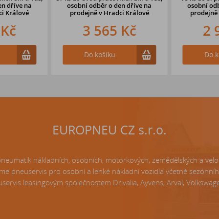
en dříve
na
osobní odběr o den dříve
na
osobní odb
ci Králové
prodejně v Hradci Králové
prodejně
 Kč
3 565 Kč
2 
Do košíku
Do k
EUROPNEU CZ s.r.o.
matik nákladních, osobních, motorkových, zemědělských a velo p
e pneuservis pro osobní a lehké nákladní vozidla včetně sezónní
servis leasingovým společnostem Drivalia, Ayvens, Arval, Volkswagen