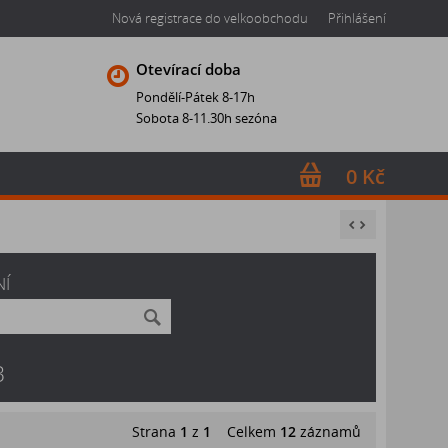
Nová registrace do velkoobchodu
Přihlášení
Otevírací doba
Pondělí-Pátek 8-17h
Sobota 8-11.30h sezóna
0 Kč
NÍ
B
Strana
1
z
1
Celkem
12
záznamů