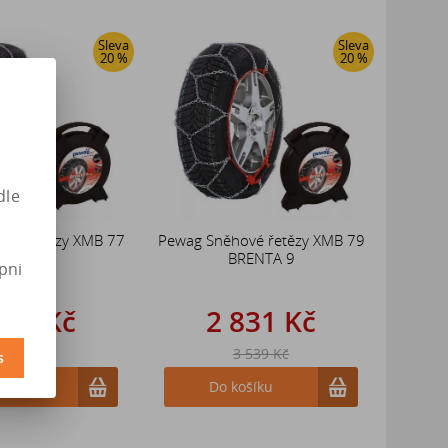
Sleva
Sleva
20 %
20 %
dle
ové řetězy XMB 77
Pewag Sněhové řetězy XMB 79
RENTA9
BRENTA 9
pni
831 Kč
2 831 Kč
 539 Kč
3 539 Kč
s
ošíku
Do košíku