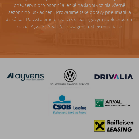
pneuservis pro osobní a lehké nákladní vozidla včetně
sezónního uskladnění. Provádíme také opravy pneumatik a
disků kol. Poskytujeme pneuservis leasingovým společnostem
Drivalia, Ayvens, Arval, Volkswagen, Reiffeisen a dalším.