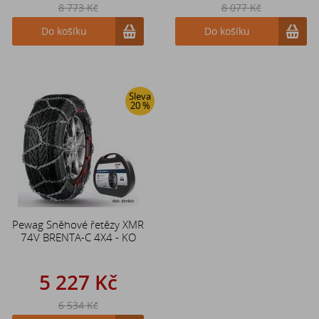
8 773 Kč
8 077 Kč
Do košíku
Do košíku
Sleva
20 %
Pewag Sněhové řetězy XMR
74V BRENTA-C 4X4 - KO
5 227 Kč
6 534 Kč