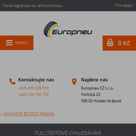
Nová registrace do velkoobchodu
Přihlášení
0 Kč
MENU
Kontaktujte nás
Najdete nás
+420 495 538 318
Europneu CZ s.r.o.
+420 724 192 793
Hořická 23
500 02 Hradec Králové
SNĚHOVÉ ŘETĚZY PEWAG
FULLTEXTOVÉ VYHLEDÁVÁNÍ