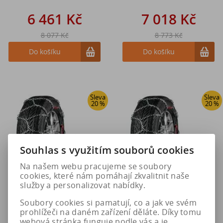
6 461 Kč
7 018 Kč
8 077 Kč
8 773 Kč
Do košíku
Do košíku
Sleva
Sleva
20 %
20 %
Souhlas s využitím souborů cookies
Na našem webu pracujeme se soubory
cookies, které nám pomáhají zkvalitnit naše
služby a personalizovat nabídky.
Pewag Sněhové řetězy XMR
Pewag Sněhové řetězy XMR
76V BRENTA-C 4X4 - KO
80V BRENTA-C 4X4 - KO
Soubory cookies si pamatují, co a jak ve svém
prohlížeči na daném zařízení děláte. Díky tomu
webová stránka funguje podle vás a je