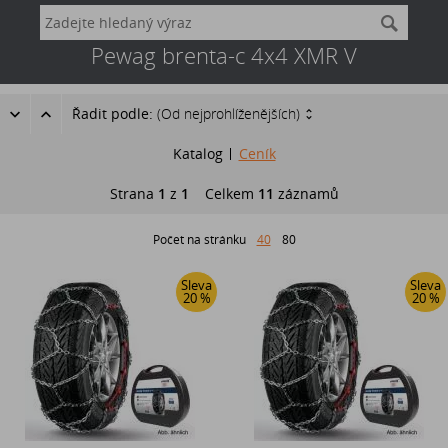
Pewag brenta-c 4x4 XMR V
Řadit podle:
(Od nejprohlíženějších)
Katalog
Ceník
Strana
1
z
1
Celkem
11
záznamů
Počet na stránku
40
80
Sleva
Sleva
20 %
20 %