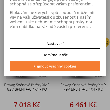
6 461 Kč
7 018 Kč
schopná se přizpůsobit vašim preferencím.
8 077 Kč
8 773 Kč
Blokování některých typů souborů může mít
vliv na vaši uživatelskou zkušenost s naším
Do košíku
Do košíku
webem, také nebudeme schopni poskytnout
vám nabídku na základě vašich preferencí.
Sleva
Sleva
Nastavení
20 %
20 %
Odmítnout vše
Přijmout všechny cookies
Pewag Sněhové řetězy XMR
Pewag Sněhové řetězy XMR
82V BRENTA-C 4X4 - KO
79V BRENTA-C 4X4 - KO
7 018 Kč
6 461 Kč