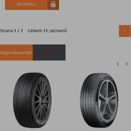
Do košíku
Strana
1
z
1
Celkem
11
záznamů
1
Nejprodávanější
akce
Akce