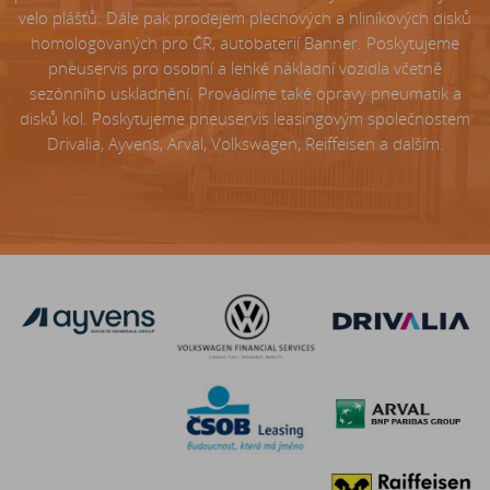
velo plášťů. Dále pak prodejem plechových a hliníkových disků
homologovaných pro ČR, autobaterií Banner. Poskytujeme
pneuservis pro osobní a lehké nákladní vozidla včetně
sezónního uskladnění. Provádíme také opravy pneumatik a
disků kol. Poskytujeme pneuservis leasingovým společnostem
Drivalia, Ayvens, Arval, Volkswagen, Reiffeisen a dalším.