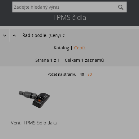
TPMS čidla
Řadit podle:
(Ceny)
Katalog
Ceník
Strana
1
z
1
Celkem
1
záznamů
Počet na stránku
40
80
Ventil TPMS čidlo tlaku