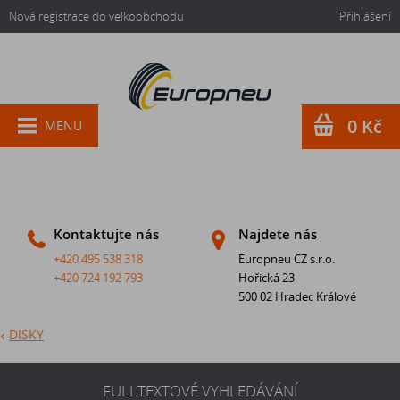
Nová registrace do velkoobchodu
Přihlášení
0 Kč
MENU
Kontaktujte nás
Najdete nás
+420 495 538 318
Europneu CZ s.r.o.
+420 724 192 793
Hořická 23
500 02 Hradec Králové
DISKY
FULLTEXTOVÉ VYHLEDÁVÁNÍ