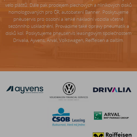
velo plášťů. Dále pak prodejem plechových a hliníkových disků
homologovaných pro ČR, autobaterií Banner. Poskytujeme
pneuservis pro osobní a lehké nákladní vozidla včetně
sezónního uskladnění. Provádíme také opravy pneumatik a
disků kol. Poskytujeme pneuservis leasingovým společnostem
Drivalia, Ayvens, Arval, Volkswagen, Reiffeisen a dalším.