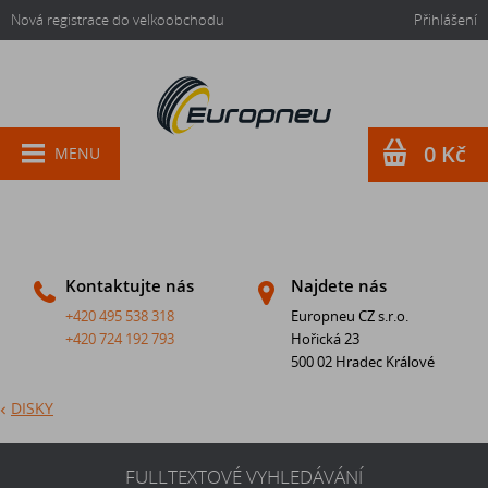
Nová registrace do velkoobchodu
Přihlášení
0 Kč
MENU
Kontaktujte nás
Najdete nás
+420 495 538 318
Europneu CZ s.r.o.
+420 724 192 793
Hořická 23
500 02 Hradec Králové
DISKY
FULLTEXTOVÉ VYHLEDÁVÁNÍ