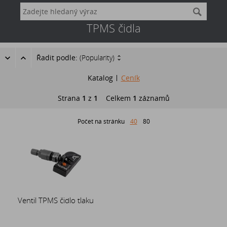
TPMS čidla
Řadit podle:
(Popularity)
Katalog
Ceník
Strana
1
z
1
Celkem
1
záznamů
Počet na stránku
40
80
Ventil TPMS čidlo tlaku