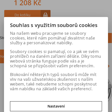
1 208 Kč
Do košíku
Souhlas s využitím souborů cookies
Na našem webu pracujeme se soubory
cookies, které nám pomáhají zkvalitnit naše
Strana
1
z
1
Celkem
1
záznamů
1
služby a personalizovat nabídky.
Soubory cookies si pamatují, co a jak ve svém
prohlížeči na daném zařízení děláte. Díky tomu
Nejprodávanější
akce
webová stránka funguje podle vás a je
schopná se přizpůsobit vašim preferencím.
Blokování některých typů souborů může mít
Akce
vliv na vaši uživatelskou zkušenost s naším
webem, také nebudeme schopni poskytnout
vám nabídku na základě vašich preferencí.
Nastavení