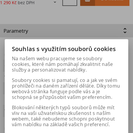
1 290 Kč
bez DPH

Parametry
Souhlas s využitím souborů cookies
Energetický
https://eprel.ec.europa.eu/qr/1558922
štítek
Na našem webu pracujeme se soubory
cookies, které nám pomáhají zkvalitnit naše
OBDOBÍ
zimní
služby a personalizovat nabídky.
VALIVÝ ODPOR
B
Soubory cookies si pamatují, co a jak ve svém
prohlížeči na daném zařízení děláte. Díky tomu
PŘILNAVOST
C
webová stránka funguje podle vás a je
schopná se přizpůsobit vašim preferencím.
HLUČNOST
72
Blokování některých typů souborů může mít
Třída hluku
B
vliv na vaši uživatelskou zkušenost s naším
webem, také nebudeme schopni poskytnout
Přilnavost na
Ano
vám nabídku na základě vašich preferencí.
sněhu