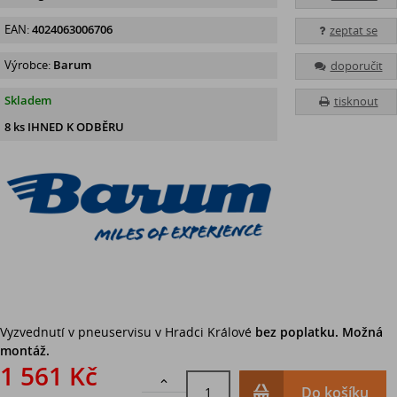
EAN:
4024063006706
zeptat se
Výrobce:
Barum
doporučit
Skladem
tisknout
8 ks IHNED K ODBĚRU
Vyzvednutí v pneuservisu v Hradci Králové
bez poplatku. Možná
montáž.
1 561 Kč

Do košíku