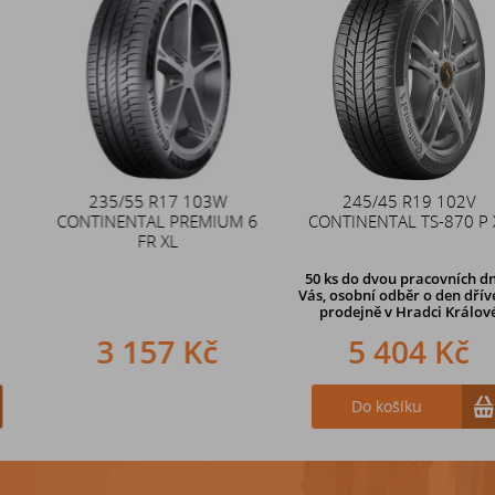
235/55 R17 103W
Duše 12x4 (4.00-4) kovový
245/45 R19 102V
CONTINENTAL PREMIUM 6
CONTINENTAL TS-870 P XL
zahnutý ventil TR87
FR XL
50 ks
do dvou pracovních dní u
Vás, osobní odběr o den dříve
na
prodejně v Hradci Králové
3 157 Kč
242 Kč
5 404 Kč
Do košíku
Do košíku