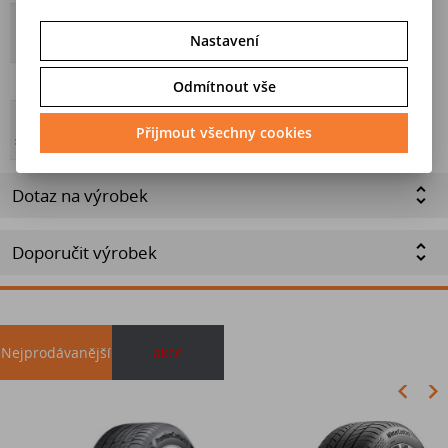
Přilnavost na
Ne
Nastavení
ledu
Hmotnost
8,23
Odmítnout vše
Energetický
Přijmout všechny cookies
štítek
Dotaz na výrobek
Doporučit výrobek
Nejprodávanější
akce
Akce