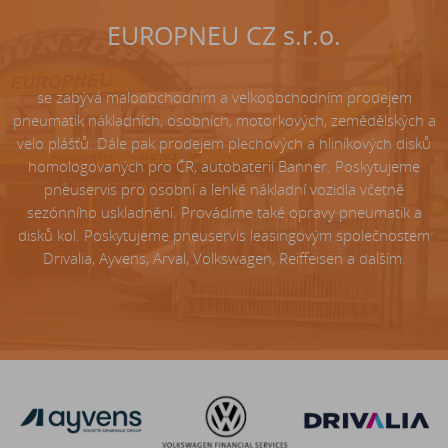
EUROPNEU CZ s.r.o.
se zabývá maloobchodním a velkoobchodním prodejem
pneumatik nákladních, osobních, motorkových, zemědělských a
velo plášťů. Dále pak prodejem plechových a hliníkových disků
homologovaných pro ČR, autobaterií Banner. Poskytujeme
pneuservis pro osobní a lehké nákladní vozidla včetně
sezónního uskladnění. Provádíme také opravy pneumatik a
disků kol. Poskytujeme pneuservis leasingovým společnostem
Drivalia, Ayvens, Arval, Volkswagen, Reiffeisen a dalším.