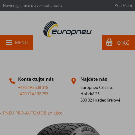
Nová registrace do velkoobchodu
Přihlášení
0 Kč
MENU
Kontaktujte nás
Najdete nás
+420 495 538 318
Europneu CZ s.r.o.
+420 724 192 793
Hořická 23
500 02 Hradec Králové
PNEU PRO AUTOMOBILY akce