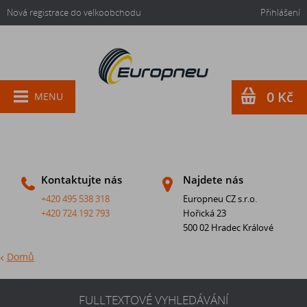
Nová registrace do velkoobchodu
Přihlášení
0 Kč
MENU
Kontaktujte nás
Najdete nás
+420 495 538 318
Europneu CZ s.r.o.
+420 724 192 793
Hořická 23
500 02 Hradec Králové
Domů
FULLTEXTOVÉ VYHLEDÁVÁNÍ