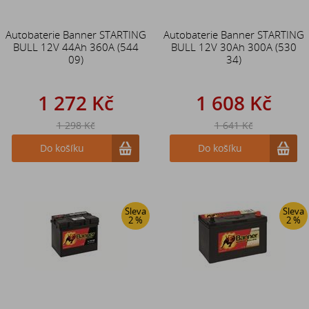
Autobaterie Banner STARTING
Autobaterie Banner STARTING
BULL 12V 44Ah 360A (544
BULL 12V 30Ah 300A (530
09)
34)
1 272 Kč
1 608 Kč
1 298 Kč
1 641 Kč
Do košíku
Do košíku
Sleva
Sleva
2 %
2 %