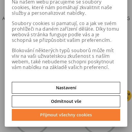
Na našem webu pracujeme se soubory
cookies, které nám pomáhají zkvalitnit naše
služby a personalizovat nabídky.
Autobaterie Banner RUNNING
Autobaterie Banner RUNNING
Soubory cookies si pamatují, co a jak ve svém
BULL EFB 12V 70Ah 660A
BULL EFB 12V 65Ah 650A
prohlížeči na daném zařízení děláte. Díky tomu
(EFB 570 11)
(EFB 565 12)
webová stránka funguje podle vás a je
schopná se přizpůsobit vašim preferencím.
2 571 Kč
2 880 Kč
Blokování některých typů souborů může mít
vliv na vaši uživatelskou zkušenost s naším
2 623 Kč
2 939 Kč
webem, také nebudeme schopni poskytnout
Do košíku
Do košíku
vám nabídku na základě vašich preferencí.
Nastavení
Sleva
Sleva
2 %
2 %
Odmítnout vše
Přijmout všechny cookies