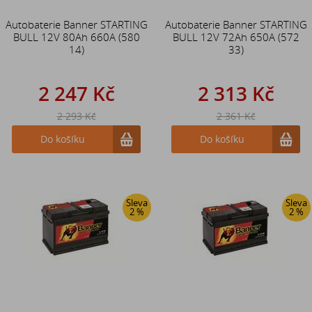
Autobaterie Banner STARTING
Autobaterie Banner STARTING
BULL 12V 80Ah 660A (580
BULL 12V 72Ah 650A (572
14)
33)
2 247 Kč
2 313 Kč
2 293 Kč
2 361 Kč
Do košíku
Do košíku
Sleva
Sleva
2 %
2 %