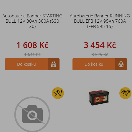
Autobaterie Banner STARTING
Autobaterie Banner RUNNING
BULL 12V 30Ah 300A (530
BULL EFB 12V 95Ah 760A
30)
(EFB 595 15)
1 608 Kč
3 454 Kč
1 641 Kč
3 525 Kč
Do košíku
Do košíku
Sleva
Sleva
2 %
2 %