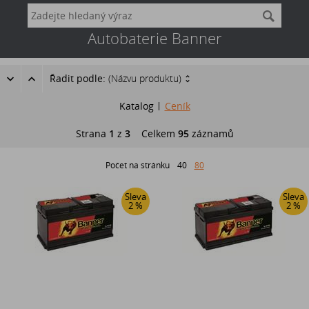
Autobaterie Banner
Řadit podle:
(Názvu produktu)
Katalog
Ceník
Strana
1
z
3
Celkem
95
záznamů
Počet na stránku
40
80
Sleva
Sleva
2 %
2 %