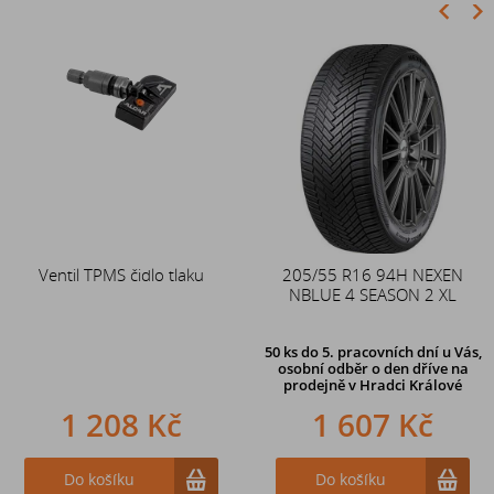
Akce
Ventil TPMS čidlo tlaku
Duše 12x4 (4.00-4) kovový
205/55 R16 94H NEXEN
zahnutý ventil TR87
NBLUE 4 SEASON 2 XL
50 ks
do 5. pracovních dní u Vás,
osobní odběr o den dříve na
prodejně
v Hradci Králové
1 208 Kč
242 Kč
1 607 Kč
Do košíku
Do košíku
Do košíku