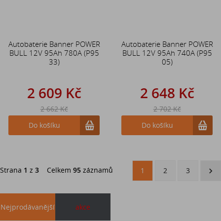
Autobaterie Banner POWER
Autobaterie Banner POWER
BULL 12V 95Ah 780A (P95
BULL 12V 95Ah 740A (P95
33)
05)
2 609 Kč
2 648 Kč
2 662 Kč
2 702 Kč
Do košíku
Do košíku
Strana
1
z
3
Celkem
95
záznamů
1
2
3
Nejprodávanější
akce