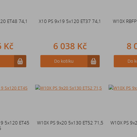
120 ET48 74,1
X10 PS 9x19 5x120 ET37 74,1
W10X RBFP
6 Kč
6 038 Kč
8 
u
Do košíku
Do k
19 5x120 ET45
W10X PS 9x20 5x130 ET52 71,5
W10X PS 9x2
6