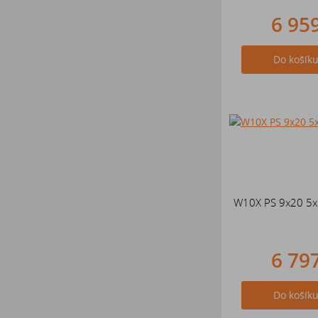
6 95
Do košík
W10X PS 9x20 5x
6 79
Do košík