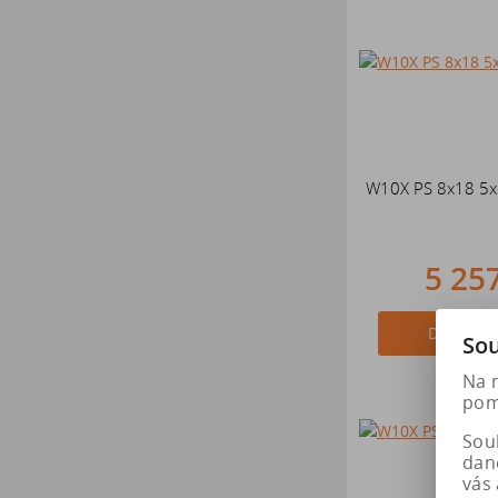
W10X PS 8x18 5x
5 25
Do košík
Sou
Na 
pomá
Soub
dan
vás 