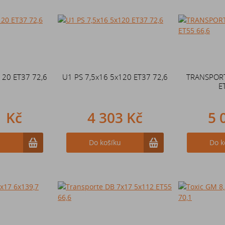
120 ET37 72,6
U1 PS 7,5x16 5x120 ET37 72,6
TRANSPORT
E
1 Kč
4 303 Kč
5 
u
Do košíku
Do k