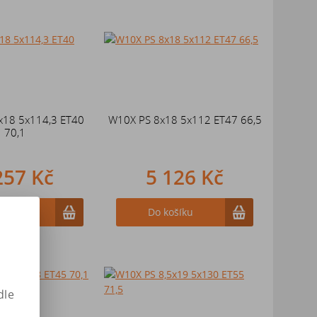
x18 5x114,3 ET40
W10X PS 8x18 5x112 ET47 66,5
70,1
257 Kč
5 126 Kč
ošíku
Do košíku
dle