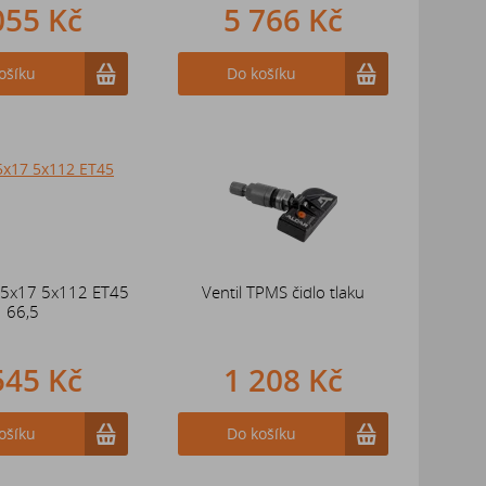
055 Kč
5 766 Kč
ošíku
Do košíku
,5x17 5x112 ET45
Ventil TPMS čidlo tlaku
66,5
545 Kč
1 208 Kč
ošíku
Do košíku