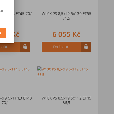
pni
8 5x108 ET45 70,1
W10X PS 8,5x19 5x130 ET55
71,5
257 Kč
6 055 Kč
s
ošíku
Do košíku
5x19 5x114,3 ET40
W10X PS 8,5x19 5x112 ET45
70,1
66,5