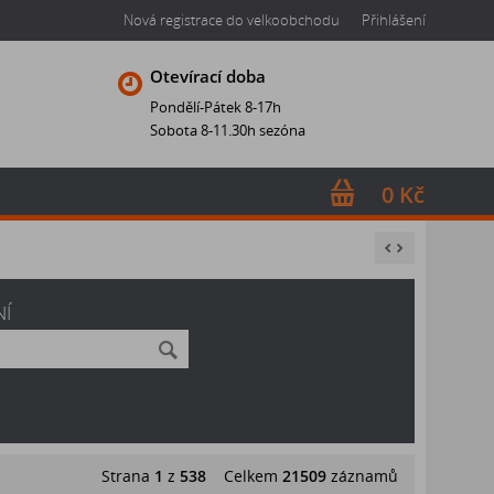
Nová registrace do velkoobchodu
Přihlášení
Otevírací doba
Pondělí-Pátek 8-17h
Sobota 8-11.30h sezóna
0 Kč
NÍ
Strana
1
z
538
Celkem
21509
záznamů