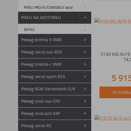
PNEU PRO AUTOMOBILY akce
PNEU NA MOTORKU
MITAS
Pewag brenta 9 XMB
Pewag servo suv RSV
X10X MG 9x19
74,
Pewag brenta-c XMR
5 91
Pewag servo sport RSS
Pewag RSM Servomatik SUV
Do košík
Pewag snox suv SXV
Pewag snox pro SXP
Pewag servo RS