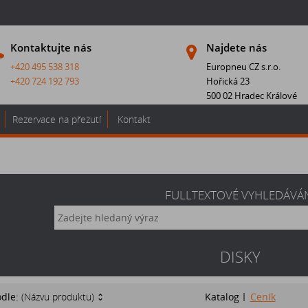
Kontaktujte nás
Najdete nás
+420 495 538 318
Europneu CZ s.r.o.
+420 724 192 793
Hořická 23
500 02 Hradec Králové
Rezervace na přezutí
Kontakt
FULLTEXTOVÉ VYHLEDÁVÁ
DISKY
odle:
(Názvu produktu)
Katalog
Ceník