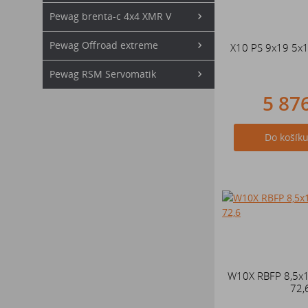
Pewag brenta-c 4x4 XMR V
Pewag Offroad extreme
X10 PS 9x19 5x
Pewag RSM Servomatik
5 87
Do košík
W10X RBFP 8,5x
72,