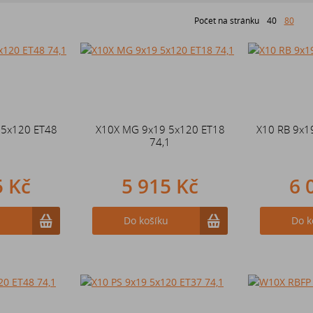
Počet na stránku
40
80
 5x120 ET48
X10X MG 9x19 5x120 ET18
X10 RB 9x1
1
74,1
5 Kč
5 915 Kč
6 
u
Do košíku
Do k