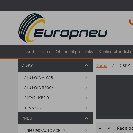
Úvodní strana
Obchodní podmínky
Konfigurátor disků
DISKY
Domů
/
DISKY
ALU KOLA ALCAR
ALU KOLA BROCK
ALCAR HYBRID
TPMS čidla
PNEU
Řadit p
PNEU PRO AUTOMOBILY