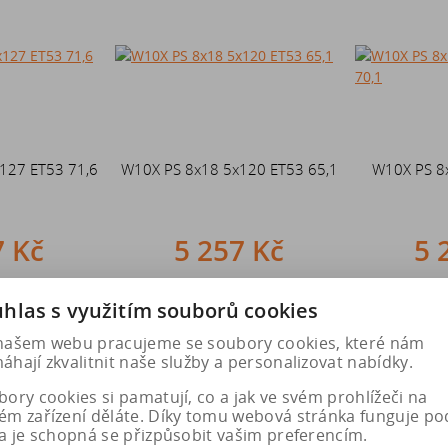
127 ET53 71,6
W10X PS 8x18 5x120 ET53 65,1
W10X PS 8
7 Kč
5 257 Kč
5 
u
Do košíku
Do k
hlas s využitím souborů cookies
našem webu pracujeme se soubory cookies, které nám
hají zkvalitnit naše služby a personalizovat nabídky.
ory cookies si pamatují, co a jak ve svém prohlížeči na
ém zařízení děláte. Díky tomu webová stránka funguje po
a je schopná se přizpůsobit vašim preferencím.