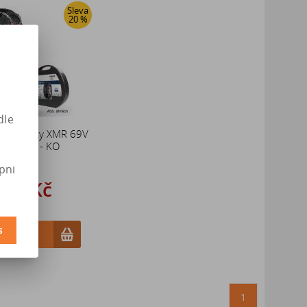
Sleva
20 %
dle
vé řetězy XMR 69V
A-C 4X4 - KO
pni
227 Kč
 534 Kč
s
ošíku
1