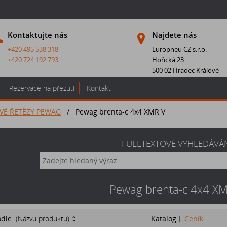
Kontaktujte nás
Najdete nás
+420 495 538 318
Europneu CZ s.r.o.
+420 724 192 793
Hořická 23
500 02 Hradec Králové
Rezervace na přezutí
Kontakt
VÉ ŘETĚZY PEWAG
/
Pewag brenta-c 4x4 XMR V
FULLTEXTOVÉ VYHLEDÁVÁ
Pewag brenta-c 4x4 X
odle:
(Názvu produktu)
Katalog
Ceník