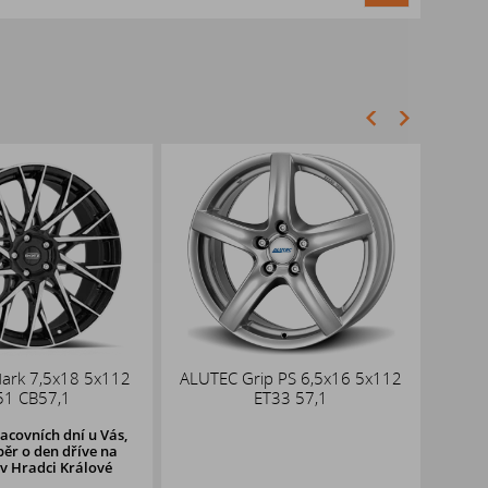
dark 7,5x18 5x112
ALUTEC Grip PS 6,5x16 5x112
Bro
51 CB57,1
ET33 57,1
racovních dní u Vás,
ěr o den dříve na
v Hradci Králové