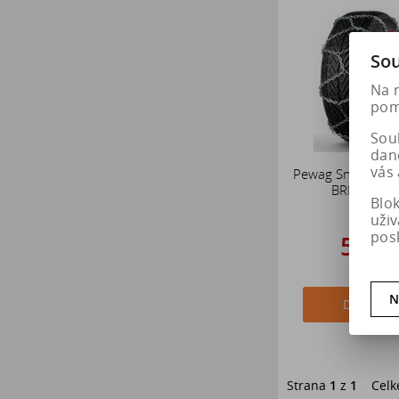
Sou
Na 
pomá
Soub
dan
vás 
Pewag Sněhové ř
BRENTA-C 
Blo
uži
pos
5 22
6 534
N
Do košík
Strana
1
z
1
Celk