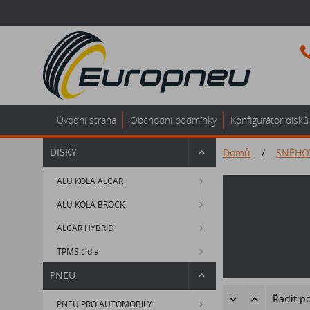
Úvodní strana
Obchodní podmínky
Konfigurátor disků
DISKY
Domů
/
SNĚHO
ALU KOLA ALCAR
ALU KOLA BROCK
ALCAR HYBRID
TPMS čidla
PNEU
Řadit p
PNEU PRO AUTOMOBILY