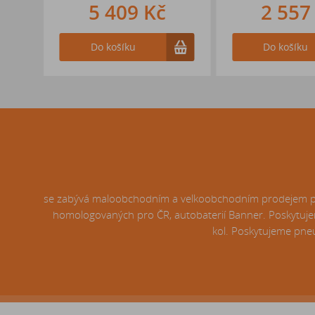
5 409 Kč
2 557
Do košíku
Do košíku
se zabývá maloobchodním a velkoobchodním prodejem pneu
homologovaných pro ČR, autobaterií Banner. Poskytujem
kol. Poskytujeme pneu