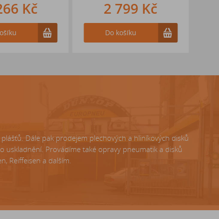
266 Kč
2 799 Kč
ošíku
Do košíku
lášťů. Dále pak prodejem plechových a hliníkových disků
ho uskladnění. Provádíme také opravy pneumatik a disků
, Reiffeisen a dalším.