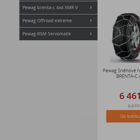
Pewag brenta-c 4x4 XMR V
Pewag Offroad extreme
Pewag RSM Servomatik
Pewag Sněhové ř
BRENTA-C 
6 46
8 077
Do košík