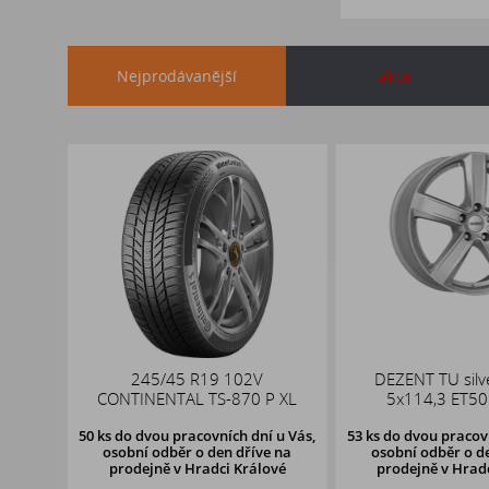
Nejprodávanější
akce
x19
245/45 R19 102V
DEZENT TU silv
,1
CONTINENTAL TS-870 P XL
5x114,3 ET50
50 ks
do dvou pracovních dní u Vás,
53 ks
do dvou pracovn
osobní odběr o den dříve
na
osobní odběr o d
prodejně v Hradci Králové
prodejně v Hrad