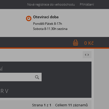
Nová registrace do velkoobchodu
Přihlášení
Otevírací doba
Pondělí-Pátek 8-17h
Sobota 8-11.30h sezóna
0 Kč
NÍ
MR V
Strana
1
z
1
Celkem
11
záznamů