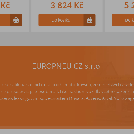
 Kč
3 824 Kč
5 
Do košíku
Do k
EUROPNEU CZ s.r.o.
matik nákladních, osobních, motorkových, zemědělských a velo p
e pneuservis pro osobní a lehké nákladní vozidla včetně sezónní
servis leasingovým společnostem Drivalia, Ayvens, Arval, Volkswagen