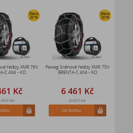
Sleva
Sleva
20 %
20 %
vé řetězy XMR 76V
Pewag Sněhové řetězy XMR 75V
A-C 4X4 - KO
BRENTA-C 4X4 - KO
461 Kč
6 461 Kč
 077 Kč
8 077 Kč
ošíku
Do košíku