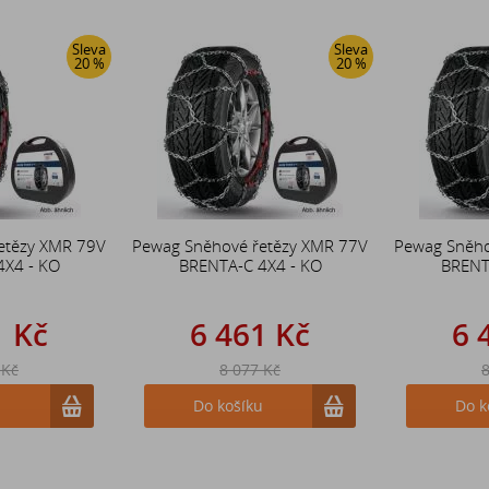
Sleva
Sleva
20 %
20 %
etězy XMR 79V
Pewag Sněhové řetězy XMR 77V
Pewag Sněho
4X4 - KO
BRENTA-C 4X4 - KO
BRENT
1 Kč
6 461 Kč
6 
 Kč
8 077 Kč
8
u
Do košíku
Do k