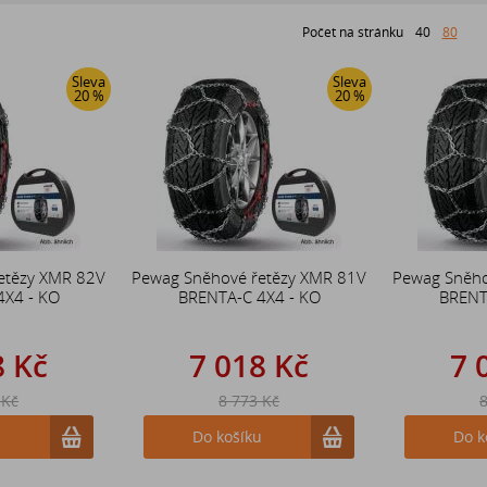
Počet na stránku
40
80
Sleva
Sleva
20 %
20 %
etězy XMR 82V
Pewag Sněhové řetězy XMR 81V
Pewag Sněho
4X4 - KO
BRENTA-C 4X4 - KO
BRENT
8 Kč
7 018 Kč
7 
 Kč
8 773 Kč
8
u
Do košíku
Do k