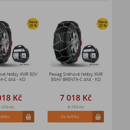
Sleva
Sleva
20 %
20 %
vé řetězy XMR 80V
Pewag Sněhové řetězy XMR
A-C 4X4 - KO
80AV BRENTA-C 4X4 - KO
018 Kč
7 018 Kč
 773 Kč
8 773 Kč
ošíku
Do košíku