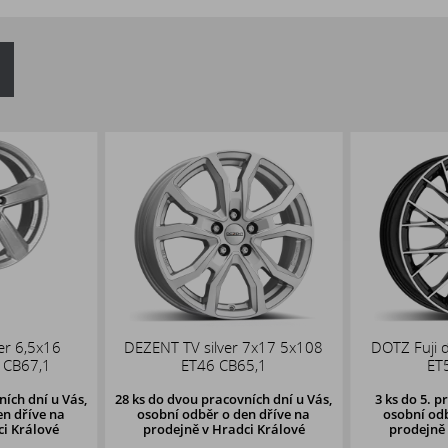
er 6,5x16
DEZENT TV silver 7x17 5x108
DOTZ Fuji 
 CB67,1
ET46 CB65,1
ET
ích dní u Vás,
28 ks
do dvou pracovních dní u Vás,
3 ks
do 5. p
en dříve
na
osobní odběr o den dříve
na
osobní odb
ci Králové
prodejně v Hradci Králové
prodejně