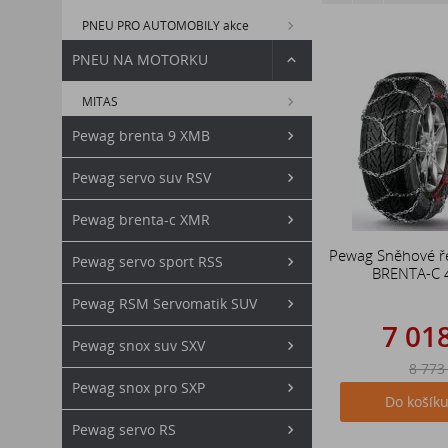
PNEU PRO AUTOMOBILY akce
PNEU NA MOTORKU
MITAS
Pewag brenta 9 XMB
Pewag servo suv RSV
Pewag brenta-c XMR
Pewag Sněhové ř
Pewag servo sport RSS
BRENTA-C 
Pewag RSM Servomatik SUV
7 01
Pewag snox suv SXV
8 773
Pewag snox pro SXP
Do košík
Pewag servo RS