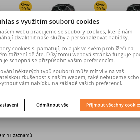
Sleva
Sleva
20 %
20 %
hlas s využitím souborů cookies
našem webu pracujeme se soubory cookies, které nám
hají zkvalitnit naše služby a personalizovat nabídky.
ory cookies si pamatují, co a jak ve svém prohlížeči na
ém zařízení děláte. Díky tomu webová stránka funguje po
a je schopná se přizpůsobit vašim preferencím.
etězy XMR 74V
Pewag Sněhové řetězy XMR 73V
Pewag Sněho
4X4 - KO
BRENTA-C 4X4 - KO
BRENT
kování některých typů souborů může mít vliv na vaši
vatelskou zkušenost s naším webem, také nebudeme scho
kytnout vám nabídku na základě vašich preferencí.
7 Kč
5 227 Kč
5 
 Kč
6 534 Kč
6
astavení
Odmítnout vše
Přijmout všechny cookie
u
Do košíku
Do k
em
11
záznamů