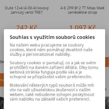
Duše 12x4 (4.00-4) kovový
4-8 2PR B12 TT Mitas Malé
zahnutý ventil TR87
zemědělské stroje
242 Kč
1 097 Kč
Souhlas s využitím souborů cookies
Do košíku
Do košíku
Na našem webu pracujeme se soubory
cookies, které nám pomáhají zkvalitnit naše
služby a personalizovat nabídky.
Strana
1
z
1
Celkem
2
záznamů
1
Soubory cookies si pamatují, co a jak ve svém
prohlížeči na daném zařízení děláte. Díky tomu
webová stránka funguje podle vás a je
schopná se přizpůsobit vašim preferencím.
Nejprodávanější
akce
Blokování některých typů souborů může mít
vliv na vaši uživatelskou zkušenost s naším
webem, také nebudeme schopni poskytnout
vám nabídku na základě vašich preferencí.
Akce