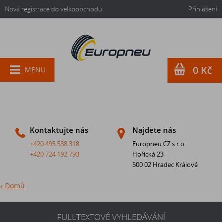
Nová registrace do velkoobchodu
Přihlášení
0 Kč
MENU
Kontaktujte nás
Najdete nás
+420 495 538 318
Europneu CZ s.r.o.
+420 724 192 793
Hořická 23
500 02 Hradec Králové
Domů
FULLTEXTOVÉ VYHLEDÁVÁNÍ