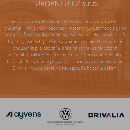
EUROPNEU CZ s.r.o.
se zabývá maloobchodním a velkoobchodním prodejem
pneumatik nákladních, osobních, motorkových, zemědělských a
velo plášťů. Dále pak prodejem plechových a hliníkových disků
homologovaných pro ČR, autobaterií Banner. Poskytujeme
pneuservis pro osobní a lehké nákladní vozidla včetně
sezónního uskladnění. Provádíme také opravy pneumatik a
disků kol. Poskytujeme pneuservis leasingovým společnostem
Drivalia, Ayvens, Arval, Volkswagen, Reiffeisen a dalším.