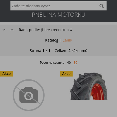
PNEU NA MOTORKU
Řadit podle:
(Názvu produktu)
Katalog
Ceník
Strana
1
z
1
Celkem
2
záznamů
Počet na stránku
40
80
Akce
Akce