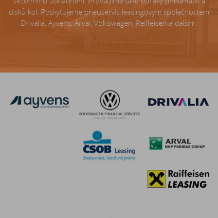
sezónního uskladnění. Provádíme také opravy pneumatik a
disků kol. Poskytujeme pneuservis leasingovým společnostem
Drivalia, Ayvens, Arval, Volkswagen, Reiffeisen a dalším.