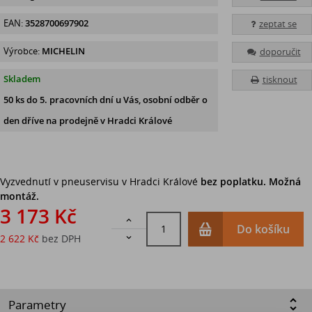
EAN:
3528700697902
zeptat se
Výrobce:
MICHELIN
doporučit
Skladem
tisknout
50 ks
do 5. pracovních dní u Vás, osobní odběr o
den dříve na prodejně
v Hradci Králové
Vyzvednutí v pneuservisu v Hradci Králové
bez poplatku. Možná
montáž.
3 173 Kč

Do košíku
2 622 Kč
bez DPH

Parametry