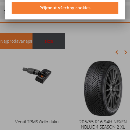
Přijmout všechny cookies
Doporučit výrobek
Nejprodávanější
akce
Akce
Ventil TPMS čidlo tlaku
Duše 12x4 (4.00-4) kovový
205/55 R16 94H NEXEN
zahnutý ventil TR87
NBLUE 4 SEASON 2 XL