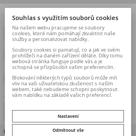
Přilnavost na
NE
Souhlas s využitím souborů cookies
ledu
Na našem webu pracujeme se soubory
cookies, které nám pomáhají zkvalitnit naše
PŘILNAVOST
B
služby a personalizovat nabídky.
Třída hluku
A
Soubory cookies si pamatují, co a jak ve svém
prohlížeči na daném zařízení děláte. Díky tomu
HLUČNOST
68
webová stránka funguje podle vás a je
schopná se přizpůsobit vašim preferencím.
OBDOBÍ
letní
Blokování některých typů souborů může mít
VALIVÝ ODPOR
A
vliv na vaši uživatelskou zkušenost s naším
webem, také nebudeme schopni poskytnout
Přilnavost na
NE
vám nabídku na základě vašich preferencí.
sněhu
Energetický
https://eprel.ec.europa.eu/qr/408551
štítek
Nastavení
Odmítnout vše
Dotaz na výrobek