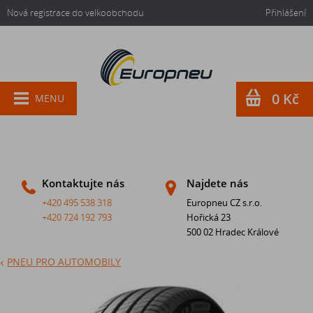
Nová registrace do velkoobchodu
Přihlášení
0 Kč
MENU
Kontaktujte nás
Najdete nás
+420 495 538 318
Europneu CZ s.r.o.
+420 724 192 793
Hořická 23
500 02 Hradec Králové
PNEU PRO AUTOMOBILY