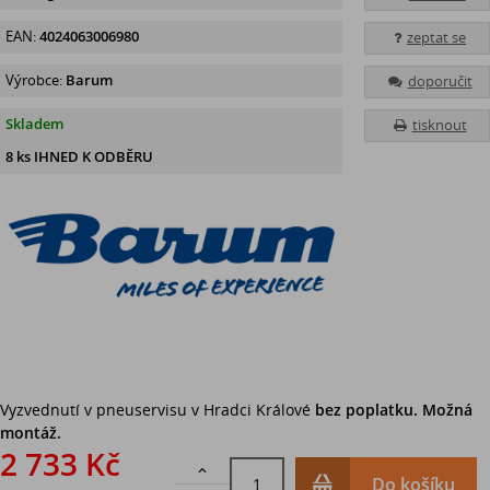
EAN:
4024063006980
zeptat se
Výrobce:
Barum
doporučit
Skladem
tisknout
8 ks IHNED K ODBĚRU
Vyzvednutí v pneuservisu v Hradci Králové
bez poplatku. Možná
montáž.
2 733 Kč

Do košíku