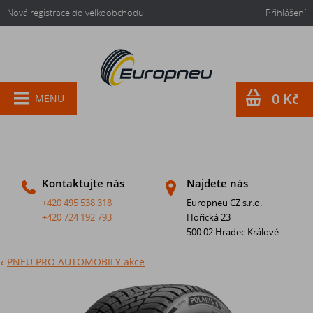
Nová registrace do velkoobchodu
Přihlášení
0 Kč
MENU
Kontaktujte nás
Najdete nás
+420 495 538 318
Europneu CZ s.r.o.
+420 724 192 793
Hořická 23
500 02 Hradec Králové
PNEU PRO AUTOMOBILY akce