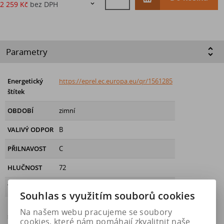
2 259 Kč
bez DPH

Parametry
Energetický
https://eprel.ec.europa.eu/qr/1561285
štítek
OBDOBÍ
zimní
VALIVÝ ODPOR
B
PŘILNAVOST
C
HLUČNOST
72
Třída hluku
B
Souhlas s využitím souborů cookies
Přilnavost na
Ano
Na našem webu pracujeme se soubory
sněhu
cookies, které nám pomáhají zkvalitnit naše