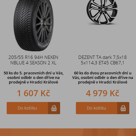
205/55 R16 94H NEXEN
Duše 12x4 (4.00-4) kovový
DEZENT TA dark 7,5x18
NBLUE 4 SEASON 2 XL
zahnutý ventil TR87
5x114,3 ET45 CB67,1
50 ks
do 5. pracovních dní u Vás,
60 ks
do dvou pracovních dní u
osobní odběr o den dříve na
Vás, osobní odběr o den dříve
na
prodejně
v Hradci Králové
prodejně v Hradci Králové
1 607 Kč
242 Kč
4 979 Kč
Do košíku
Do košíku
Do košíku