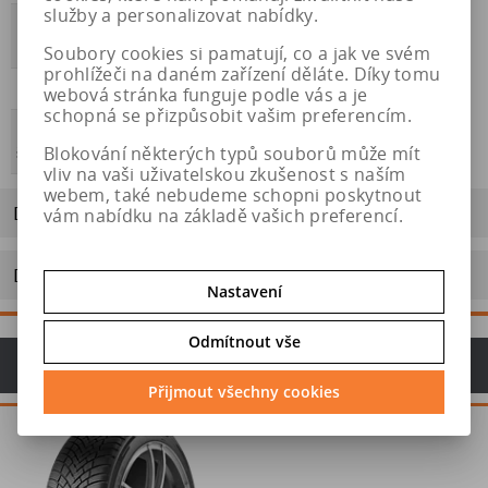
služby a personalizovat nabídky.
Přilnavost na
Ne
ledu
Soubory cookies si pamatují, co a jak ve svém
prohlížeči na daném zařízení děláte. Díky tomu
Hmotnost
10,73
webová stránka funguje podle vás a je
schopná se přizpůsobit vašim preferencím.
Energetický
Blokování některých typů souborů může mít
štítek
vliv na vaši uživatelskou zkušenost s naším
webem, také nebudeme schopni poskytnout
Dotaz na výrobek
vám nabídku na základě vašich preferencí.
Doporučit výrobek
Nastavení
Odmítnout vše
Doporučujeme
Přijmout všechny cookies