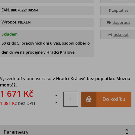
EAN:
8807622108594
zeptat se
Výrobce:
NEXEN
doporučit
Skladem
tisknout
50 ks
do 5. pracovních dní u Vás, osobní odběr o
den dříve na prodejně
v Hradci Králové
Vyzvednutí v pneuservisu v Hradci Králové
bez poplatku. Možná
montáž.
1 671 Kč

Do košíku
1 381 Kč
bez DPH

Parametry