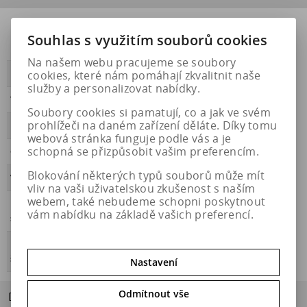
Přilnavost na
NE
Souhlas s využitím souborů cookies
ledu
Na našem webu pracujeme se soubory
cookies, které nám pomáhají zkvalitnit naše
PŘILNAVOST
A
služby a personalizovat nabídky.
Třída hluku
B
Soubory cookies si pamatují, co a jak ve svém
prohlížeči na daném zařízení děláte. Díky tomu
HLUČNOST
69
webová stránka funguje podle vás a je
schopná se přizpůsobit vašim preferencím.
OBDOBÍ
letní
Blokování některých typů souborů může mít
VALIVÝ ODPOR
B
vliv na vaši uživatelskou zkušenost s naším
webem, také nebudeme schopni poskytnout
Přilnavost na
NE
vám nabídku na základě vašich preferencí.
sněhu
Energetický
https://eprel.ec.europa.eu/qr/642389
štítek
Nastavení
Odmítnout vše
Dotaz na výrobek