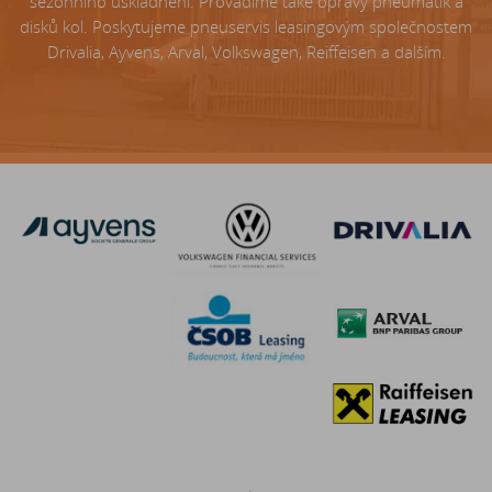
sezónního uskladnění. Provádíme také opravy pneumatik a
disků kol. Poskytujeme pneuservis leasingovým společnostem
Drivalia, Ayvens, Arval, Volkswagen, Reiffeisen a dalším.