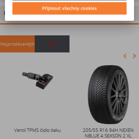
Přijmout všechny cookies
Doporučit výrobek
Nejprodávanější
akce
Akce
Ventil TPMS čidlo tlaku
Duše 12x4 (4.00-4) kovový
205/55 R16 94H NEXEN
zahnutý ventil TR87
NBLUE 4 SEASON 2 XL