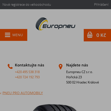
Nová registrace do velkoobchodu
Přihlášení
0 Kč
MENU
Kontaktujte nás
Najdete nás
+420 495 538 318
Europneu CZ s.r.o.
+420 724 192 793
Hořická 23
500 02 Hradec Králové
PNEU PRO AUTOMOBILY