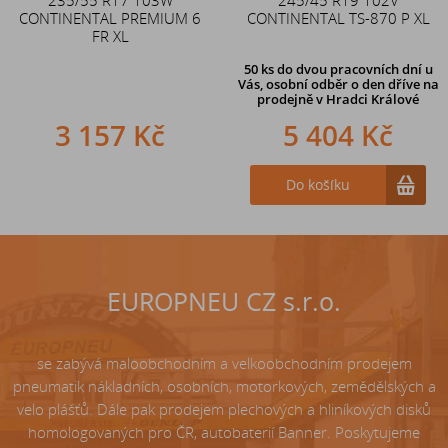
CONTINENTAL PREMIUM 6
CONTINENTAL TS-870 P XL
zahnutý ventil TR87
FR XL
50 ks
do dvou pracovních dní u
Vás, osobní odběr o den dříve
na
prodejně v Hradci Králové
3 157 Kč
242 Kč
5 404 Kč
Do košíku
Do košíku
EUROPNEU CZ s.r.o.
se zabývá maloobchodním a velkoobchodním prodejem
pneumatik nákladních, osobních, motorkových, zemědělských a
velo plášťů. Dále pak prodejem plechových a hliníkových disků
homologovaných pro ČR, autobaterií Banner. Poskytujeme