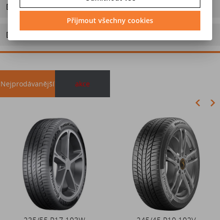
Dotaz na výrobek
Přijmout všechny cookies
Doporučit výrobek
Nejprodávanější
akce
Akce
235/55 R17 103W
Duše 12x4 (4.00-4) kovový
245/45 R19 102V