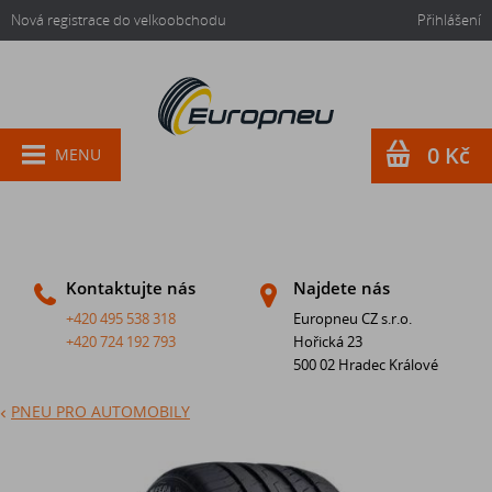
Nová registrace do velkoobchodu
Přihlášení
0 Kč
MENU
Kontaktujte nás
Najdete nás
+420 495 538 318
Europneu CZ s.r.o.
+420 724 192 793
Hořická 23
500 02 Hradec Králové
PNEU PRO AUTOMOBILY