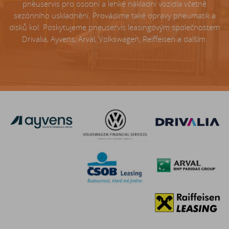
pneuservis pro osobní a lehké nákladní vozidla včetně
sezónního uskladnění. Provádíme také opravy pneumatik a
disků kol. Poskytujeme pneuservis leasingovým společnostem
Drivalia, Ayvens, Arval, Volkswagen, Reiffeisen a dalším.