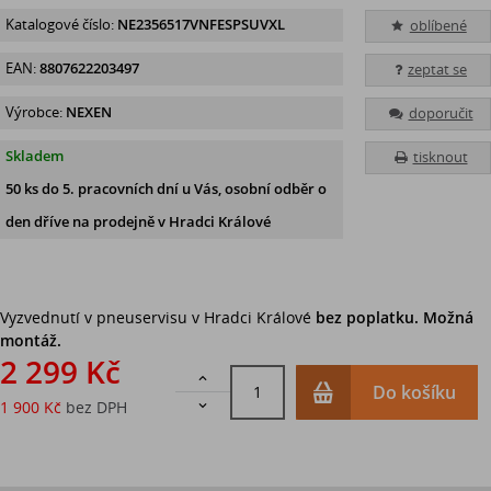
Katalogové číslo:
NE2356517VNFESPSUVXL
oblíbené
EAN:
8807622203497
zeptat se
Výrobce:
NEXEN
doporučit
Skladem
tisknout
50 ks
do 5. pracovních dní u Vás, osobní odběr o
den dříve na prodejně
v Hradci Králové
Vyzvednutí v pneuservisu v Hradci Králové
bez poplatku. Možná
montáž.
2 299 Kč

Do košíku
1 900 Kč
bez DPH
