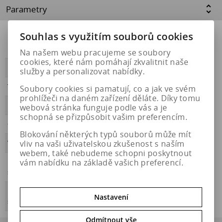
Parametry
Souhlas s využitím souborů cookies
Přilnavost na
NE
ledu
Na našem webu pracujeme se soubory
cookies, které nám pomáhají zkvalitnit naše
PŘILNAVOST
B
služby a personalizovat nabídky.
Třída hluku
B
Soubory cookies si pamatují, co a jak ve svém
prohlížeči na daném zařízení děláte. Díky tomu
HLUČNOST
72
webová stránka funguje podle vás a je
schopná se přizpůsobit vašim preferencím.
OBDOBÍ
letní
Blokování některých typů souborů může mít
vliv na vaši uživatelskou zkušenost s naším
VALIVÝ ODPOR
C
webem, také nebudeme schopni poskytnout
vám nabídku na základě vašich preferencí.
Přilnavost na
NE
sněhu
Energetický
https://eprel.ec.europa.eu/qr/457076
Nastavení
štítek
Odmítnout vše