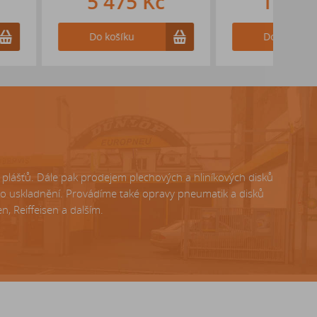
475 Kč
1 208 Kč
košíku
Do košíku
lášťů. Dále pak prodejem plechových a hliníkových disků
ho uskladnění. Provádíme také opravy pneumatik a disků
, Reiffeisen a dalším.