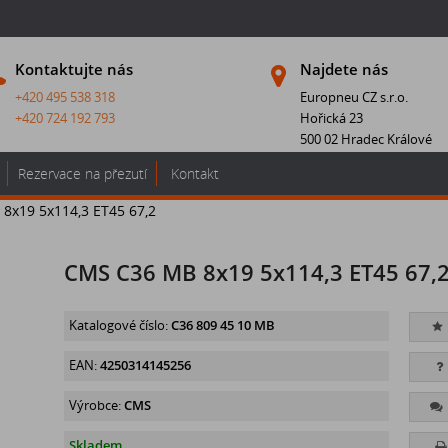
Kontaktujte nás
Najdete nás
+420 495 538 318
Europneu CZ s.r.o.
+420 724 192 793
Hořická 23
500 02 Hradec Králové
Rezervace na přezutí
Kontakt
8x19 5x114,3 ET45 67,2
CMS C36 MB 8x19 5x114,3 ET45 67,
Katalogové číslo:
C36 809 45 10 MB
EAN:
4250314145256
Výrobce:
CMS
Skladem