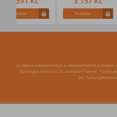
3 157 Kč
3 244
Do košíku
Do košíku
se zabývá maloobchodním a velkoobchodním prodejem pneu
homologovaných pro ČR, autobaterií Banner. Poskytujem
kol. Poskytujeme pneu