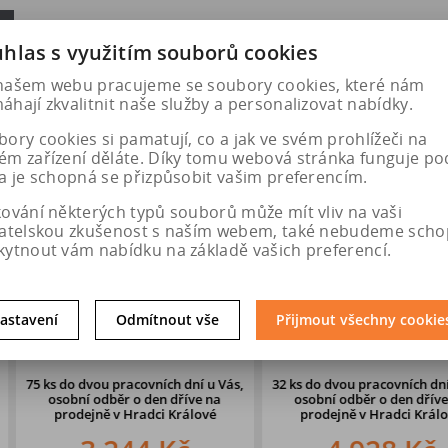
hlas s využitím souborů cookies
našem webu pracujeme se soubory cookies, které nám
hají zkvalitnit naše služby a personalizovat nabídky.
ory cookies si pamatují, co a jak ve svém prohlížeči na
ém zařízení děláte. Díky tomu webová stránka funguje po
a je schopná se přizpůsobit vašim preferencím.
kování některých typů souborů může mít vliv na vaši
vatelskou zkušenost s naším webem, také nebudeme scho
kytnout vám nabídku na základě vašich preferencí.
rk 6,5x16
DEZENT AR black 7,5x19 5x112
DOTZ Suz
astavení
Odmítnout vše
Přijmout všechny cookie
0 CB67,1
ET40 CB57,1
5x120
ních dní u Vás,
32 ks
do dvou pracovních dní u Vás,
58 ks
do 5. 
en dříve
na
osobní odběr o den dříve
na
osobní od
ci Králové
prodejně v Hradci Králové
prodejn