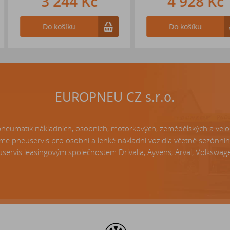
 Kč
4 928 Kč
5 
Do košíku
Do 
EUROPNEU CZ s.r.o.
matik nákladních, osobních, motorkových, zemědělských a velo p
e pneuservis pro osobní a lehké nákladní vozidla včetně sezónní
servis leasingovým společnostem Drivalia, Ayvens, Arval, Volkswagen