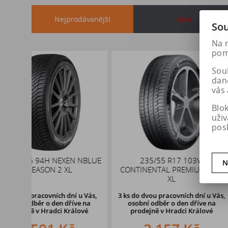
Nejprodávanější
akce
Sou
Na 
pomá
Soub
dan
vás 
Blo
uži
pos
 NBLUE
235/55 R17 103W
DEZENT KB da
N
CONTINENTAL PREMIUM 6 FR
5x114,3 ET5
XL
 u Vás,
3 ks
do dvou pracovních dní u Vás,
75 ks
do dvou pracov
ve na
osobní odběr o den dříve
na
osobní odběr o d
lové
prodejně v Hradci Králové
prodejně v Hrad