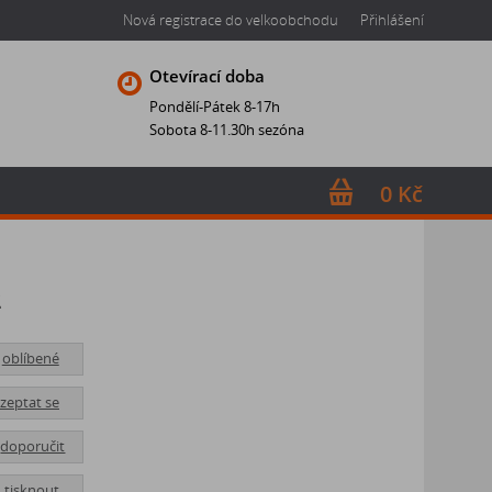
Nová registrace do velkoobchodu
Přihlášení
Otevírací doba
Pondělí-Pátek 8-17h
Sobota 8-11.30h sezóna
0 Kč
2
oblíbené
zeptat se
doporučit
tisknout