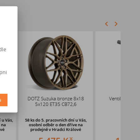
dle
pni
uka bronze 8x18
Ventil TPMS čidlo tlaku
AL
s
 ET35 CB72,6
pracovních dní u Vás,
běr o den dříve na
ě
v Hradci Králové