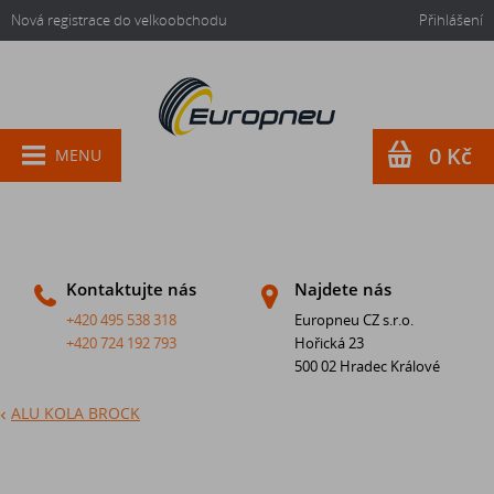
Nová registrace do velkoobchodu
Přihlášení
0 Kč
MENU
Kontaktujte nás
Najdete nás
+420 495 538 318
Europneu CZ s.r.o.
+420 724 192 793
Hořická 23
500 02 Hradec Králové
ALU KOLA BROCK