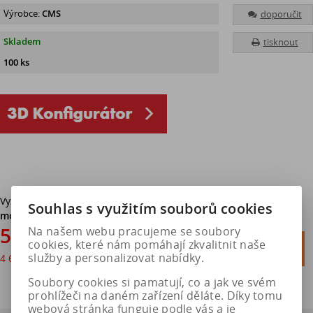
Výrobce:
CMS
doporučit
Skladem
tisknout
100 ks
Vyzvednutí v pneuservisu v Hradci Králové
bez poplatku. Možná
Souhlas s využitím souborů cookies
montáž.
5 662 Kč
Na našem webu pracujeme se soubory

cookies, které nám pomáhají zkvalitnit naše
Do košíku
služby a personalizovat nabídky.
4 679 Kč
bez DPH

Soubory cookies si pamatují, co a jak ve svém
prohlížeči na daném zařízení děláte. Díky tomu
webová stránka funguje podle vás a je