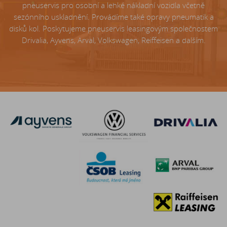
pneuservis pro osobní a lehké nákladní vozidla včetně
sezónního uskladnění. Provádíme také opravy pneumatik a
disků kol. Poskytujeme pneuservis leasingovým společnostem
Drivalia, Ayvens, Arval, Volkswagen, Reiffeisen a dalším.