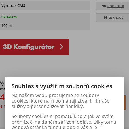
Výrobce:
CMS
doporučit
Skladem
tisknout
100 ks
Vyzvednutí v pneuservisu v Hradci Králové
bez poplatku. Možná
Souhlas s využitím souborů cookies
montáž.
4 972 Kč
Na našem webu pracujeme se soubory

cookies, které nám pomáhají zkvalitnit naše
Do košíku
služby a personalizovat nabídky.
4 109 Kč
bez DPH

Soubory cookies si pamatují, co a jak ve svém
prohlížeči na daném zařízení děláte. Díky tomu
webová stránka funguje podle vás a je