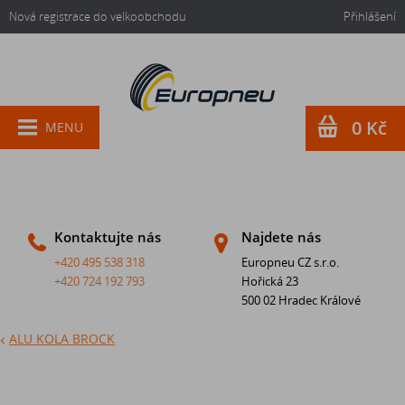
Nová registrace do velkoobchodu
Přihlášení
0 Kč
MENU
Kontaktujte nás
Najdete nás
+420 495 538 318
Europneu CZ s.r.o.
+420 724 192 793
Hořická 23
500 02 Hradec Králové
ALU KOLA BROCK