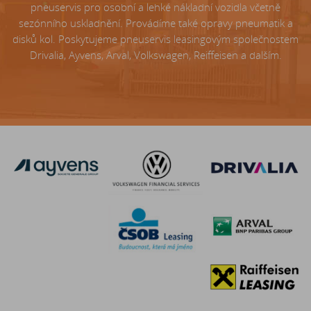
pneuservis pro osobní a lehké nákladní vozidla včetně
sezónního uskladnění. Provádíme také opravy pneumatik a
disků kol. Poskytujeme pneuservis leasingovým společnostem
Drivalia, Ayvens, Arval, Volkswagen, Reiffeisen a dalším.