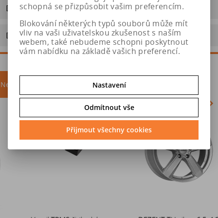
schopná se přizpůsobit vašim preferencím.
Dotaz na výrobek
Blokování některých typů souborů může mít
vliv na vaši uživatelskou zkušenost s naším
Doporučit výrobek
webem, také nebudeme schopni poskytnout
vám nabídku na základě vašich preferencí.
Nejprodávanější
akce
Nastavení
Odmítnout vše
Akce
Přijmout všechny cookies