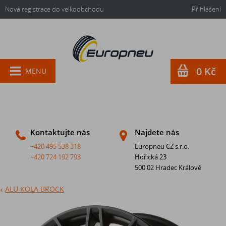
Nová registrace do velkoobchodu
Přihlášení
0 Kč
MENU
Kontaktujte nás
Najdete nás
+420 495 538 318
Europneu CZ s.r.o.
+420 724 192 793
Hořická 23
500 02 Hradec Králové
ALU KOLA BROCK