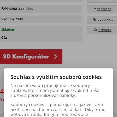
EAN:
4250314117840
zeptat se
Výrobce:
CMS
doporučit
Skladem
tisknout
0 ks
Souhlas s využitím souborů cookies
Na našem webu pracujeme se soubory
4 374 Kč
cookies, které nám pomáhají zkvalitnit naše
služby a personalizovat nabídky.
3 615 Kč
bez DPH
Soubory cookies si pamatují, co a jak ve svém
prohlížeči na daném zařízení děláte. Díky tomu
webová stránka funguje podle vás a je