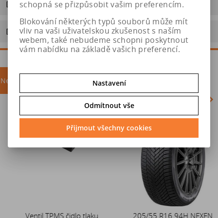
Dotaz na výrobek
schopná se přizpůsobit vašim preferencím.
Blokování některých typů souborů může mít
vliv na vaši uživatelskou zkušenost s naším
Doporučit výrobek
webem, také nebudeme schopni poskytnout
vám nabídku na základě vašich preferencí.
Nejprodávanější
akce
Nastavení
Odmítnout vše
Akce
Přijmout všechny cookies
Ventil TPMS čidlo tlaku
Duše 12x4 (4.00-4) kovový
205/55 R16 94H NEXEN