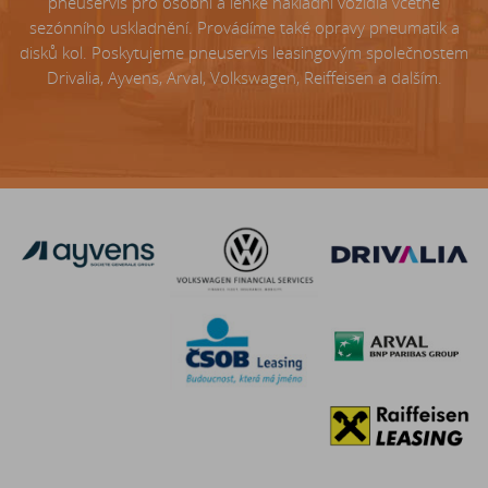
pneuservis pro osobní a lehké nákladní vozidla včetně
sezónního uskladnění. Provádíme také opravy pneumatik a
disků kol. Poskytujeme pneuservis leasingovým společnostem
Drivalia, Ayvens, Arval, Volkswagen, Reiffeisen a dalším.