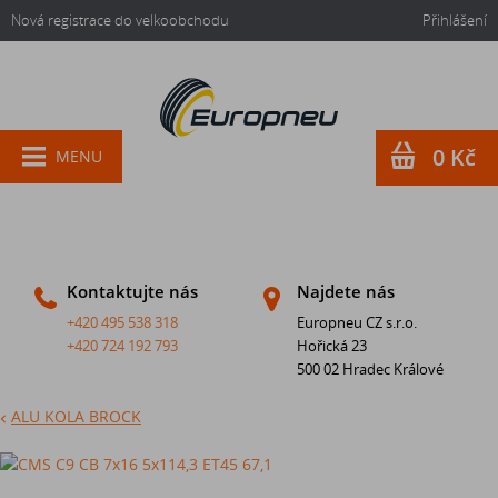
Nová registrace do velkoobchodu
Přihlášení
0 Kč
MENU
Kontaktujte nás
Najdete nás
+420 495 538 318
Europneu CZ s.r.o.
+420 724 192 793
Hořická 23
500 02 Hradec Králové
ALU KOLA BROCK