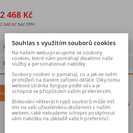
2 468 Kč
2 040 Kč
bez DPH
Souhlas s využitím souborů cookies
Dotaz na výrobek
Na našem webu pracujeme se soubory
cookies, které nám pomáhají zkvalitnit naše
Doporučit výrobek
služby a personalizovat nabídky.
Soubory cookies si pamatují, co a jak ve svém
prohlížeči na daném zařízení děláte. Díky tomu
webová stránka funguje podle vás a je
schopná se přizpůsobit vašim preferencím.
Nejprodávanější
akce
Blokování některých typů souborů může mít
vliv na vaši uživatelskou zkušenost s naším
webem, také nebudeme schopni poskytnout
vám nabídku na základě vašich preferencí.
Akce