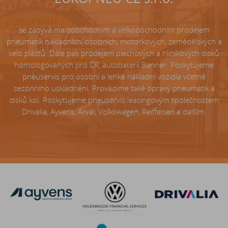
se zabývá maloobchodním a velkoobchodním prodejem
pneumatik nákladních, osobních, motorkových, zemědělských a
velo plášťů. Dále pak prodejem plechových a hliníkových disků
homologovaných pro ČR, autobaterií Banner. Poskytujeme
pneuservis pro osobní a lehké nákladní vozidla včetně
sezónního uskladnění. Provádíme také opravy pneumatik a
disků kol. Poskytujeme pneuservis leasingovým společnostem
Drivalia, Ayvens, Arval, Volkswagen, Reiffeisen a dalším.