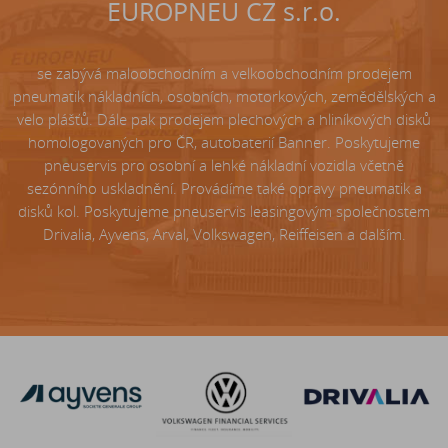
EUROPNEU CZ s.r.o.
se zabývá maloobchodním a velkoobchodním prodejem
pneumatik nákladních, osobních, motorkových, zemědělských a
velo plášťů. Dále pak prodejem plechových a hliníkových disků
homologovaných pro ČR, autobaterií Banner. Poskytujeme
pneuservis pro osobní a lehké nákladní vozidla včetně
sezónního uskladnění. Provádíme také opravy pneumatik a
disků kol. Poskytujeme pneuservis leasingovým společnostem
Drivalia, Ayvens, Arval, Volkswagen, Reiffeisen a dalším.