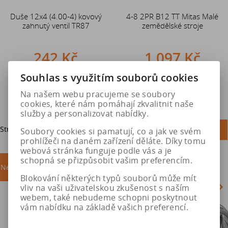
Duše 12x4 (4.00-4) kovový
4-8 2PR B12 TT Mitas Malé
zahnutý ventil TR87
zemědělské stroje
242 Kč
1 097 Kč
Souhlas s využitím souborů cookies
Do košíku
Do košíku
Na našem webu pracujeme se soubory
cookies, které nám pomáhají zkvalitnit naše
služby a personalizovat nabídky.
Strana
1
z
1
Celkem
2
záznamů
1
Soubory cookies si pamatují, co a jak ve svém
prohlížeči na daném zařízení děláte. Díky tomu
webová stránka funguje podle vás a je
schopná se přizpůsobit vašim preferencím.
Nejprodávanější
akce
Blokování některých typů souborů může mít
vliv na vaši uživatelskou zkušenost s naším
webem, také nebudeme schopni poskytnout
vám nabídku na základě vašich preferencí.
Akce