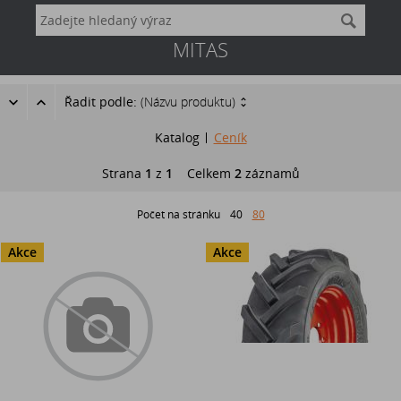
MITAS
Řadit podle:
(Názvu produktu)
Katalog
Ceník
Strana
1
z
1
Celkem
2
záznamů
Počet na stránku
40
80
Akce
Akce