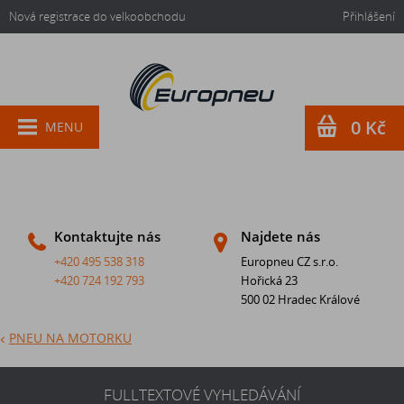
Nová registrace do velkoobchodu
Přihlášení
0 Kč
MENU
Kontaktujte nás
Najdete nás
+420 495 538 318
Europneu CZ s.r.o.
+420 724 192 793
Hořická 23
500 02 Hradec Králové
PNEU NA MOTORKU
FULLTEXTOVÉ VYHLEDÁVÁNÍ