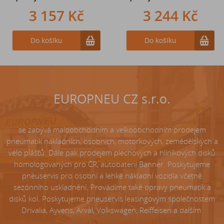
3 157 Kč
242 Kč
3 244 Kč
Do košíku
Do košíku
Do košíku
EUROPNEU CZ s.r.o.
se zabývá maloobchodním a velkoobchodním prodejem
pneumatik nákladních, osobních, motorkových, zemědělských a
velo plášťů. Dále pak prodejem plechových a hliníkových disků
homologovaných pro ČR, autobaterií Banner. Poskytujeme
pneuservis pro osobní a lehké nákladní vozidla včetně
sezónního uskladnění. Provádíme také opravy pneumatik a
disků kol. Poskytujeme pneuservis leasingovým společnostem
Drivalia, Ayvens, Arval, Volkswagen, Reiffeisen a dalším.