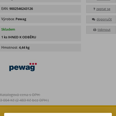
EAN:
9002546243126
zeptat se
Výrobce:
Pewag
doporučit
Skladem
tisknout
1 ks IHNED K ODBĚRU
Hmotnost:
4,44 kg
Katalogová cena s DPH:
3 004 Kč
(2 483 Kč bez DPH:)