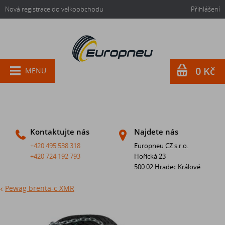
Nová registrace do velkoobchodu
Přihlášení
0 Kč
MENU
Kontaktujte nás
Najdete nás
+420 495 538 318
Europneu CZ s.r.o.
+420 724 192 793
Hořická 23
500 02 Hradec Králové
Pewag brenta-c XMR