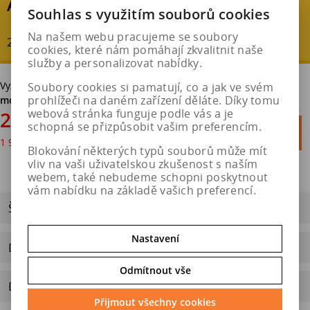
AKČNÍ SLEVA
Souhlas s využitím souborů cookies
Na našem webu pracujeme se soubory
20 % - ušetříte : 601 Kč
cookies, které nám pomáhají zkvalitnit naše
služby a personalizovat nabídky.
Vyzvednutí v pneuservisu v Hradci Králové
bez poplatku. Možná
Soubory cookies si pamatují, co a jak ve svém
prohlížeči na daném zařízení děláte. Díky tomu
montáž.
webová stránka funguje podle vás a je
2 403 Kč
schopná se přizpůsobit vašim preferencím.

Do košíku
1 986 Kč
bez DPH

Blokování některých typů souborů může mít
vliv na vaši uživatelskou zkušenost s naším
webem, také nebudeme schopni poskytnout
vám nabídku na základě vašich preferencí.
ŠTÍTEK EU
Nastavení
Dotaz na výrobek
Odmítnout vše
Doporučit výrobek
Přijmout všechny cookies