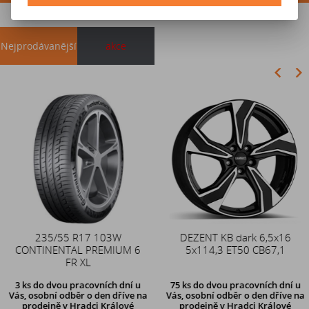
Nejprodávanější
akce
Akce
235/55 R17 103W
Duše 12x4 (4.00-4) kovový
DEZENT KB dark 6,5x16
CONTINENTAL PREMIUM 6
zahnutý ventil TR87
5x114,3 ET50 CB67,1
FR XL
3 ks
do dvou pracovních dní u
75 ks
do dvou pracovních dní u
Vás, osobní odběr o den dříve
na
Vás, osobní odběr o den dříve
na
prodejně v Hradci Králové
prodejně v Hradci Králové