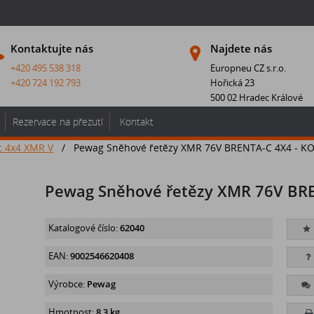
Kontaktujte nás
Najdete nás
+420 495 538 318
Europneu CZ s.r.o.
+420 724 192 793
Hořická 23
500 02 Hradec Králové
Rezervace na přezutí
Kontakt
c 4x4 XMR V
/
Pewag Sněhové řetězy XMR 76V BRENTA-C 4X4 - K
Pewag Sněhové řetězy XMR 76V BRE
Katalogové číslo:
62040
EAN:
9002546620408
Výrobce:
Pewag
Hmotnost:
8,3 kg