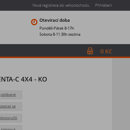
Nová registrace do velkoobchodu
Přihlášení
Otevírací doba
Pondělí-Pátek 8-17h
Sobota 8-11.30h sezóna
0 Kč
O
NTA-C 4X4 - KO
oblíbené
zeptat se
doporučit
tisknout