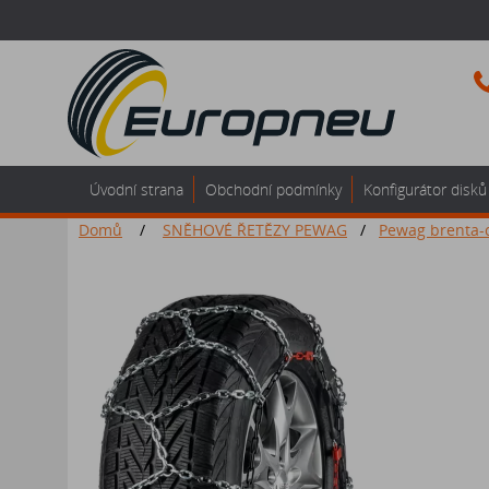
Úvodní strana
Obchodní podmínky
Konfigurátor disků
Domů
/
SNĚHOVÉ ŘETĚZY PEWAG
/
Pewag brenta-