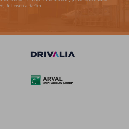
, Reiffeisen a dalším.