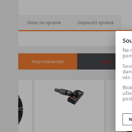
Dotaz na výrobek
Doporučit výrobek
Sou
Na 
pomá
Nejprodávanější
akce
Soub
dan
vás 
Blo
uži
pos
N