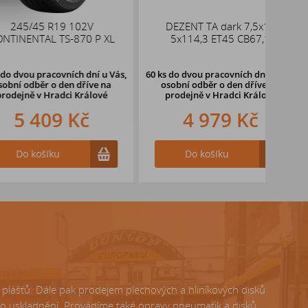
45 R19 102V
DEZENT TA dark 7,5x18
Bro
TAL TS-870 P XL
5x114,3 ET45 CB67,1
pracovních dní u Vás,
60 ks
do dvou pracovních dní u Vás,
ěr o den dříve
na
osobní odběr o den dříve
na
v Hradci Králové
prodejně v Hradci Králové
409 Kč
4 979 Kč
ošíku
Do košíku
lášťů. Dále pak prodejem plechových a hliníkových disků
ho uskladnění. Provádíme také opravy pneumatik a disků