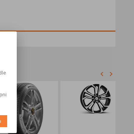
dle
pni
s