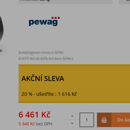
Katalogová cena s DPH:
8 077 Kč
(6 675 Kč bez DPH:)
AKČNÍ SLEVA
20 % - ušetříte : 1 616 Kč
6 461 Kč

Do ko
5 340 Kč
bez DPH
