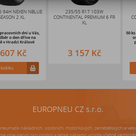
NEXEN NBLUE
235/55 R17 103W
245/
2 XL
CONTINENTAL PREMIUM 6 FR
CONTINEN
XL
ch dní u Vás,
50 ks
do dvou 
en dříve na
osobní odb
i Králové
prodejně 
 Kč
3 157 Kč
5 
Do k
EUROPNEU CZ s.r.o.
matik nákladních, osobních, motorkových, zemědělských a velo p
e pneuservis pro osobní a lehké nákladní vozidla včetně sezónní