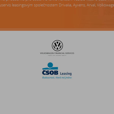
servis leasingovým společnostem Drivalia, Ayvens, Arval, Volkswagen