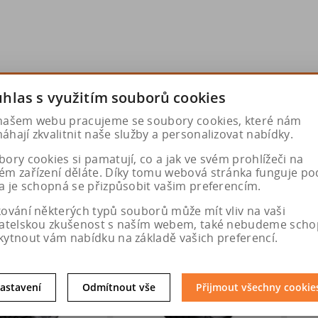
hlas s využitím souborů cookies
našem webu pracujeme se soubory cookies, které nám
hají zkvalitnit naše služby a personalizovat nabídky.
ory cookies si pamatují, co a jak ve svém prohlížeči na
ém zařízení děláte. Díky tomu webová stránka funguje po
a je schopná se přizpůsobit vašim preferencím.
kování některých typů souborů může mít vliv na vaši
vatelskou zkušenost s naším webem, také nebudeme scho
kytnout vám nabídku na základě vašich preferencí.
astavení
Odmítnout vše
Přijmout všechny cookie