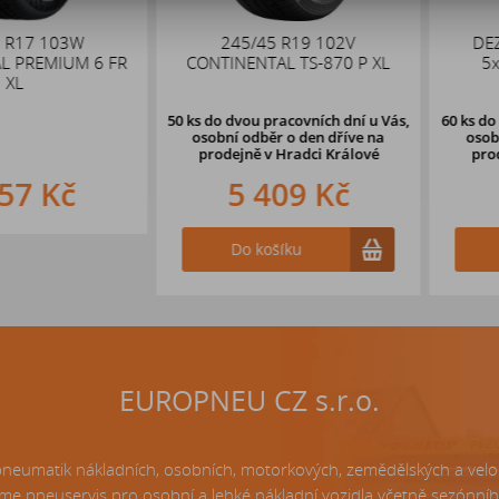
 103W
245/45 R19 102V
DEZENT 
EMIUM 6 FR
CONTINENTAL TS-870 P XL
5x114,
50 ks
do dvou pracovních dní u Vás,
60 ks
do dvou 
osobní odběr o den dříve
na
osobní odb
prodejně v Hradci Králové
prodejně 
 Kč
5 409 Kč
4 
Do košíku
Do k
EUROPNEU CZ s.r.o.
matik nákladních, osobních, motorkových, zemědělských a velo p
e pneuservis pro osobní a lehké nákladní vozidla včetně sezónní