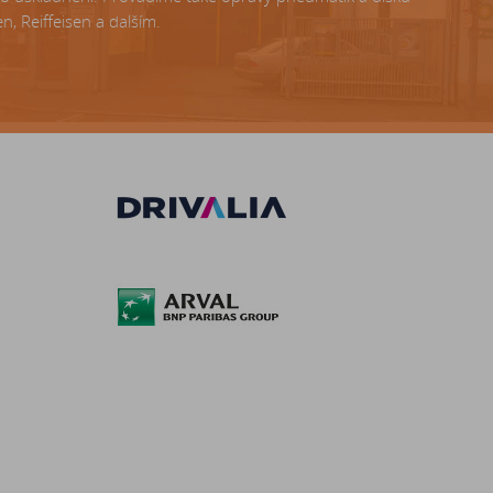
, Reiffeisen a dalším.