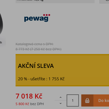
Katalogová cena s DPH:
8 773 Kč
(7 250 Kč bez DPH:)
AKČNÍ SLEVA
20 % - ušetříte : 1 755 Kč
7 018 Kč

Do ko
5 800 Kč
bez DPH
