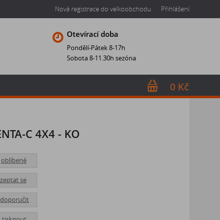
Nová registrace do velkoobchodu
Přihlášení
Otevírací doba
Pondělí-Pátek 8-17h
Sobota 8-11.30h sezóna
0 Kč
O
NTA-C 4X4 - KO
oblíbené
zeptat se
doporučit
tisknout