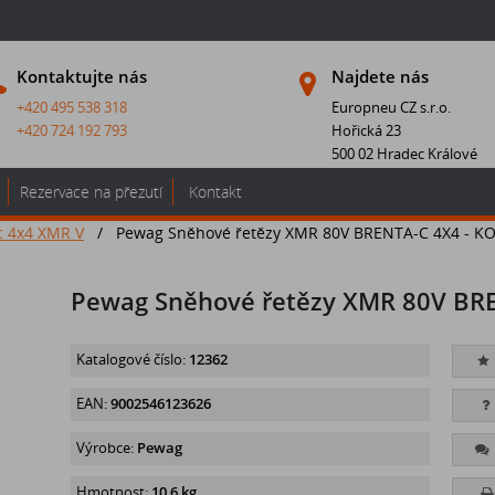
Kontaktujte nás
Najdete nás
+420 495 538 318
Europneu CZ s.r.o.
+420 724 192 793
Hořická 23
500 02 Hradec Králové
Rezervace na přezutí
Kontakt
c 4x4 XMR V
/
Pewag Sněhové řetězy XMR 80V BRENTA-C 4X4 - K
Pewag Sněhové řetězy XMR 80V BRE
Katalogové číslo:
12362
EAN:
9002546123626
Výrobce:
Pewag
Hmotnost:
10,6 kg