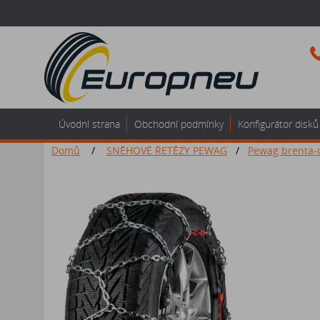
Úvodní strana
Obchodní podmínky
Konfigurátor disků
Domů
/
SNĚHOVÉ ŘETĚZY PEWAG
/
Pewag brenta-