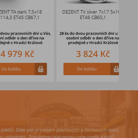
TA dark 7,5x18
DEZENT TV silver 7x17 5x108
DOTZ
3 ET45 CB67,1
ET46 CB65,1
pracovních dní u Vás,
28 ks
do dvou pracovních dní u Vás,
3 ks
ěr o den dříve
na
osobní odběr o den dříve
na
oso
v Hradci Králové
prodejně v Hradci Králové
pr
979 Kč
3 824 Kč
ošíku
Do košíku
lášťů. Dále pak prodejem plechových a hliníkových disků
ho uskladnění. Provádíme také opravy pneumatik a disků