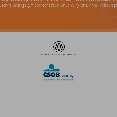
servis leasingovým společnostem Drivalia, Ayvens, Arval, Volkswagen