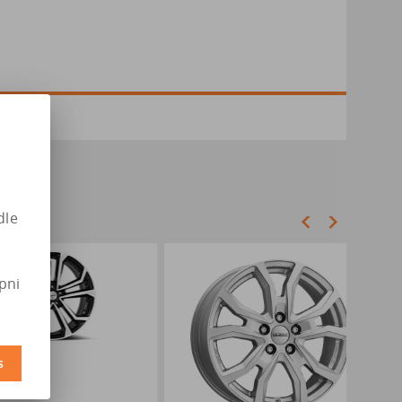
dle
pni
s