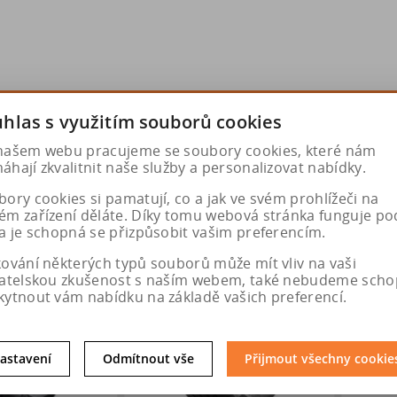
hlas s využitím souborů cookies
našem webu pracujeme se soubory cookies, které nám
hají zkvalitnit naše služby a personalizovat nabídky.
ory cookies si pamatují, co a jak ve svém prohlížeči na
ém zařízení děláte. Díky tomu webová stránka funguje po
a je schopná se přizpůsobit vašim preferencím.
kování některých typů souborů může mít vliv na vaši
vatelskou zkušenost s naším webem, také nebudeme scho
kytnout vám nabídku na základě vašich preferencí.
astavení
Odmítnout vše
Přijmout všechny cookie