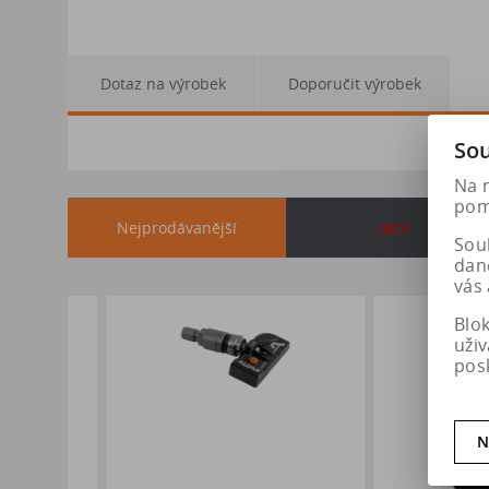
Dotaz na výrobek
Doporučit výrobek
Sou
Na 
pomá
Nejprodávanější
akce
Soub
dan
vás 
Blo
uži
pos
N