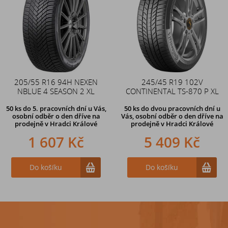
205/55 R16 94H NEXEN
Duše 12x4 (4.00-4) kovový
245/45 R19 102V
NBLUE 4 SEASON 2 XL
CONTINENTAL TS-870 P XL
zahnutý ventil TR87
50 ks
do 5. pracovních dní u Vás,
50 ks
do dvou pracovních dní u
osobní odběr o den dříve na
Vás, osobní odběr o den dříve
na
prodejně
v Hradci Králové
prodejně v Hradci Králové
1 607 Kč
242 Kč
5 409 Kč
Do košíku
Do košíku
Do košíku