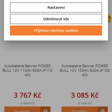
Nastavení
Sleva
Sleva
Odmítnout vše
2 %
2 %
Přijmout všechny cookies
Autobaterie Banner POWER
Autobaterie Banner POWER
BULL 12V 110Ah 900A (P110
BULL 12V 100Ah 820A (P100
40)
40)
3 767 Kč
3 085 Kč
3 844 Kč
3 148 Kč
Do košíku
Do košíku