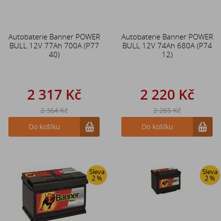
Autobaterie Banner POWER
Autobaterie Banner POWER
BULL 12V 77Ah 700A (P77
BULL 12V 74Ah 680A (P74
40)
12)
2 317 Kč
2 220 Kč
2 364 Kč
2 265 Kč
Do košíku
Do košíku
Sleva
Sleva
2 %
2 %