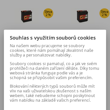
Sleva
Sleva
2 %
2 %
Souhlas s využitím souborů cookies
Na našem webu pracujeme se soubory
cookies, které nám pomáhají zkvalitnit naše
služby a personalizovat nabídky.
Autobaterie Banner POWER
Autobaterie Banner POWER
Soubory cookies si pamatují, co a jak ve svém
BULL 12V 40Ah 330A (P40
BULL 12V 40Ah 330A (P40
prohlížeči na daném zařízení děláte. Díky tomu
26)
25)
webová stránka funguje podle vás a je
schopná se přizpůsobit vašim preferencím.
1 425 Kč
1 425 Kč
Blokování některých typů souborů může mít
vliv na vaši uživatelskou zkušenost s naším
webem, také nebudeme schopni poskytnout
1 454 Kč
1 454 Kč
vám nabídku na základě vašich preferencí.
Do košíku
Do košíku