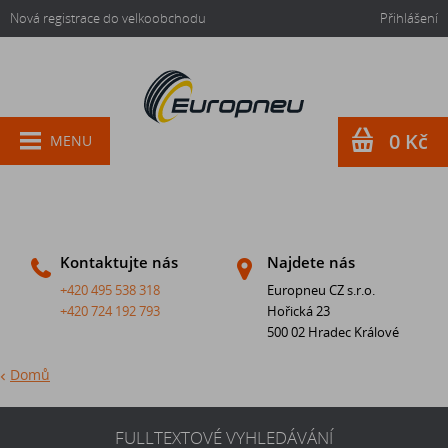
Nová registrace do velkoobchodu
Přihlášení
0 Kč
MENU
Kontaktujte nás
Najdete nás
+420 495 538 318
Europneu CZ s.r.o.
+420 724 192 793
Hořická 23
500 02 Hradec Králové
Domů
FULLTEXTOVÉ VYHLEDÁVÁNÍ