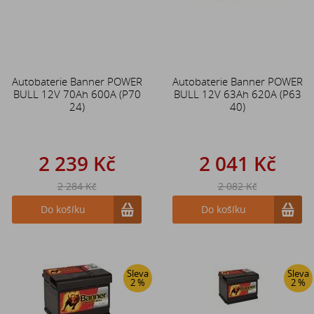
Autobaterie Banner POWER
Autobaterie Banner POWER
BULL 12V 70Ah 600A (P70
BULL 12V 63Ah 620A (P63
24)
40)
2 239 Kč
2 041 Kč
2 284 Kč
2 082 Kč
Do košíku
Do košíku
Sleva
Sleva
2 %
2 %