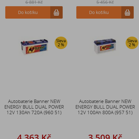
6 881 Kč
5 456 Kč
Do košíku
Do košíku
Sleva
Sleva
2 %
2 %
Autobaterie Banner NEW
Autobaterie Banner NEW
ENERGY BULL DUAL POWER
ENERGY BULL DUAL POWER
12V 130Ah 720A (960 51)
12V 100Ah 800A (957 51)
4 363 Kč
3 509 Kč