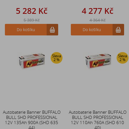
5 282 Kč
4 277 Kč
5 389 Kč
4 364 Kč
Do košíku
Do košíku
Sleva
Sleva
2 %
2 %
Autobaterie Banner BUFFALO
Autobaterie Banner BUFFALO
BULL SHD PROFESSIONAL
BULL SHD PROFESSIONAL
12V 135Ah 900A (SHD 635
12V 110Ah 760A (SHD 610
44)
40)