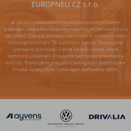
EUROPNEU CZ s.r.o.
se zabývá maloobchodním a velkoobchodním prodejem
pneumatik nákladních, osobních, motorkových, zemědělských a
velo plášťů. Dále pak prodejem plechových a hliníkových disků
homologovaných pro ČR, autobaterií Banner. Poskytujeme
pneuservis pro osobní a lehké nákladní vozidla včetně
sezónního uskladnění. Provádíme také opravy pneumatik a
disků kol. Poskytujeme pneuservis leasingovým společnostem
Drivalia, Ayvens, Arval, Volkswagen, Reiffeisen a dalším.