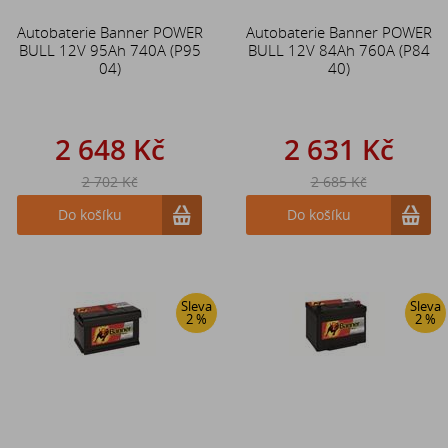
Autobaterie Banner POWER
Autobaterie Banner POWER
BULL 12V 95Ah 740A (P95
BULL 12V 84Ah 760A (P84
04)
40)
2 648 Kč
2 631 Kč
2 702 Kč
2 685 Kč
Do košíku
Do košíku
Sleva
Sleva
2 %
2 %