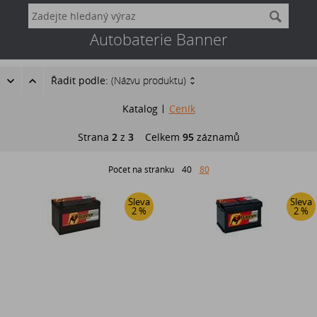
Autobaterie Banner
Řadit podle:
(Názvu produktu)
Katalog
Ceník
Strana
2
z
3
Celkem
95
záznamů
Počet na stránku
40
80
Sleva
Sleva
2 %
2 %