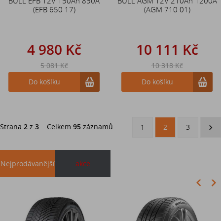
BULL EFB 12V 150Ah 850A
BULL AGM 12V 210Ah 1200A
(EFB 650 17)
(AGM 710 01)
4 980 Kč
10 111 Kč
5 081 Kč
10 318 Kč
Do košíku
Do košíku
Strana
2
z
3
Celkem
95
záznamů
1
2
3
Nejprodávanější
akce
Akce