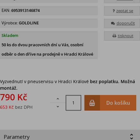
EAN:
6953913146874
zeptat se
Výrobce:
GOLDLINE
doporučit
Skladem
tisknout
50 ks
do dvou pracovních dní u Vás, osobní
odběr o den dříve
na prodejně v Hradci Králové
Vyzvednutí v pneuservisu v Hradci Králové
bez poplatku. Možná
montáž.
790 Kč

Do košíku
653 Kč
bez DPH

Parametry