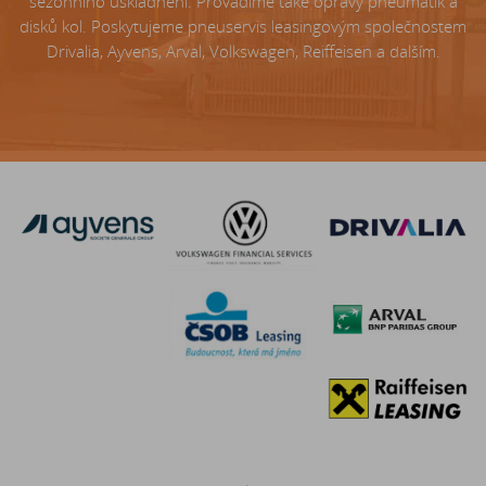
sezónního uskladnění. Provádíme také opravy pneumatik a
disků kol. Poskytujeme pneuservis leasingovým společnostem
Drivalia, Ayvens, Arval, Volkswagen, Reiffeisen a dalším.