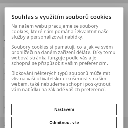
Přilnavost na
NE
Souhlas s využitím souborů cookies
ledu
Na našem webu pracujeme se soubory
cookies, které nám pomáhají zkvalitnit naše
PŘILNAVOST
D
služby a personalizovat nabídky.
Třída hluku
B
Soubory cookies si pamatují, co a jak ve svém
prohlížeči na daném zařízení děláte. Díky tomu
HLUČNOST
71
webová stránka funguje podle vás a je
schopná se přizpůsobit vašim preferencím.
OBDOBÍ
letní
Blokování některých typů souborů může mít
VALIVÝ ODPOR
D
vliv na vaši uživatelskou zkušenost s naším
webem, také nebudeme schopni poskytnout
Přilnavost na
NE
vám nabídku na základě vašich preferencí.
sněhu
Energetický
https://eprel.ec.europa.eu/qr/576818
štítek
Nastavení
Odmítnout vše
Dotaz na výrobek