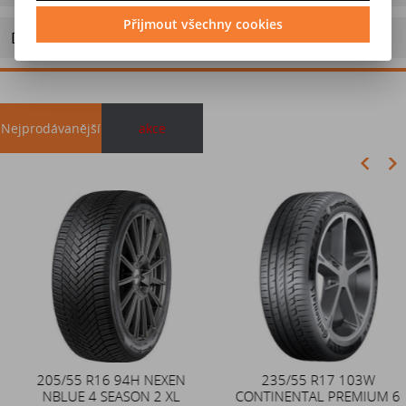
Přijmout všechny cookies
Doporučit výrobek
Nejprodávanější
akce
Akce
205/55 R16 94H NEXEN
Duše 12x4 (4.00-4) kovový
235/55 R17 103W
NBLUE 4 SEASON 2 XL
CONTINENTAL PREMIUM 6
zahnutý ventil TR87