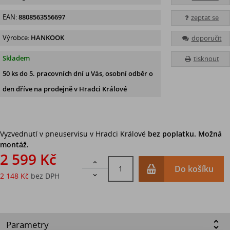
EAN:
8808563556697
zeptat se
Výrobce:
HANKOOK
doporučit
Skladem
tisknout
50 ks
do 5. pracovních dní u Vás, osobní odběr o
den dříve na prodejně
v Hradci Králové
Vyzvednutí v pneuservisu v Hradci Králové
bez poplatku. Možná
montáž.
2 599 Kč

Do košíku
2 148 Kč
bez DPH

Parametry