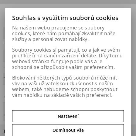
Přilnavost na
NE
Souhlas s využitím souborů cookies
ledu
Na našem webu pracujeme se soubory
cookies, které nám pomáhají zkvalitnit naše
PŘILNAVOST
B
služby a personalizovat nabídky.
Třída hluku
B
Soubory cookies si pamatují, co a jak ve svém
prohlížeči na daném zařízení děláte. Díky tomu
HLUČNOST
70
webová stránka funguje podle vás a je
schopná se přizpůsobit vašim preferencím.
OBDOBÍ
letní
Blokování některých typů souborů může mít
VALIVÝ ODPOR
A
vliv na vaši uživatelskou zkušenost s naším
webem, také nebudeme schopni poskytnout
Přilnavost na
NE
vám nabídku na základě vašich preferencí.
sněhu
Energetický
https://eprel.ec.europa.eu/qr/1778057
štítek
Nastavení
Odmítnout vše
Dotaz na výrobek