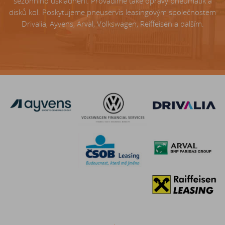
sezónního uskladnění. Provádíme také opravy pneumatik a
disků kol. Poskytujeme pneuservis leasingovým společnostem
Drivalia, Ayvens, Arval, Volkswagen, Reiffeisen a dalším.