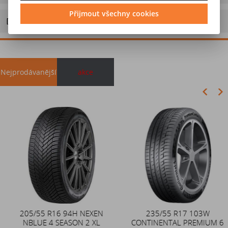
Přijmout všechny cookies
Doporučit výrobek
Nejprodávanější
akce
Akce
205/55 R16 94H NEXEN
Duše 12x4 (4.00-4) kovový
235/55 R17 103W
NBLUE 4 SEASON 2 XL
CONTINENTAL PREMIUM 6
zahnutý ventil TR87