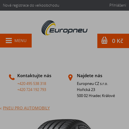
Nová registrace do velkoobchodu
Přihlášení
0 Kč
MENU
Kontaktujte nás
Najdete nás
+420 495 538 318
Europneu CZ s.r.o.
+420 724 192 793
Hořická 23
500 02 Hradec Králové
PNEU PRO AUTOMOBILY