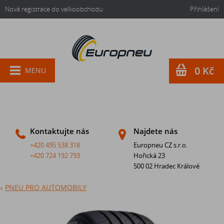
Nová registrace do velkoobchodu
Přihlášení
0 Kč
MENU
Kontaktujte nás
Najdete nás
+420 495 538 318
Europneu CZ s.r.o.
+420 724 192 793
Hořická 23
500 02 Hradec Králové
PNEU PRO AUTOMOBILY