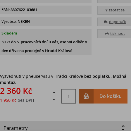
EAN:
8807622103681
zeptat se
Výrobce:
NEXEN
doporučit
Skladem
tisknout
50 ks
do 5. pracovních dní u Vás, osobní odběr o
den dříve na prodejně
v Hradci Králové
Vyzvednutí v pneuservisu v Hradci Králové
bez poplatku. Možná
montáž.
2 360 Kč

Do košíku
1 950 Kč
bez DPH

Parametry