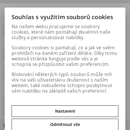
Přilnavost na
NE
Souhlas s využitím souborů cookies
ledu
Na našem webu pracujeme se soubory
cookies, které nám pomáhají zkvalitnit naše
PŘILNAVOST
A
služby a personalizovat nabídky.
Třída hluku
B
Soubory cookies si pamatují, co a jak ve svém
prohlížeči na daném zařízení děláte. Díky tomu
HLUČNOST
71
webová stránka funguje podle vás a je
schopná se přizpůsobit vašim preferencím.
OBDOBÍ
letní
Blokování některých typů souborů může mít
VALIVÝ ODPOR
C
vliv na vaši uživatelskou zkušenost s naším
webem, také nebudeme schopni poskytnout
Přilnavost na
NE
vám nabídku na základě vašich preferencí.
sněhu
Energetický
https://eprel.ec.europa.eu/qr/456819
štítek
Nastavení
Odmítnout vše
Dotaz na výrobek