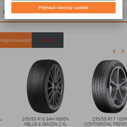
Přijmout všechny cookies
Doporučit výrobek
Nejprodávanější
akce
Akce
205/55 R16 94H NEXEN
Duše 12x4 (4.00-4) kovový
235/55 R17 103W
NBLUE 4 SEASON 2 XL
CONTINENTAL PREMIUM 6
zahnutý ventil TR87