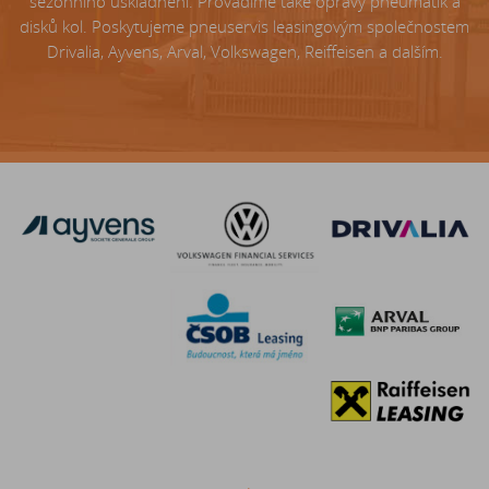
sezónního uskladnění. Provádíme také opravy pneumatik a
disků kol. Poskytujeme pneuservis leasingovým společnostem
Drivalia, Ayvens, Arval, Volkswagen, Reiffeisen a dalším.