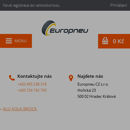
Nová registrace do velkoobchodu
Přihlášení
0 Kč
MENU
Kontaktujte nás
Najdete nás
+420 495 538 318
Europneu CZ s.r.o.
+420 724 192 793
Hořická 23
500 02 Hradec Králové
ALU KOLA BROCK