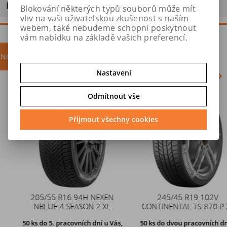
Doporučit výrobek
Blokování některých typů souborů může mít
vliv na vaši uživatelskou zkušenost s naším
webem, také nebudeme schopni poskytnout
vám nabídku na základě vašich preferencí.
Nejprodávanější
akce
Nastavení
Odmítnout vše
Akce
Přijmout všechny cookies
205/55 R16 94H NEXEN
Duše 12x4 (4.00-4) kovový
245/45 R19 102V
NBLUE 4 SEASON 2 XL
CONTINENTAL TS-870 P XL
zahnutý ventil TR87
50 ks
do 5. pracovních dní u Vás,
50 ks
do dvou pracovních dní u