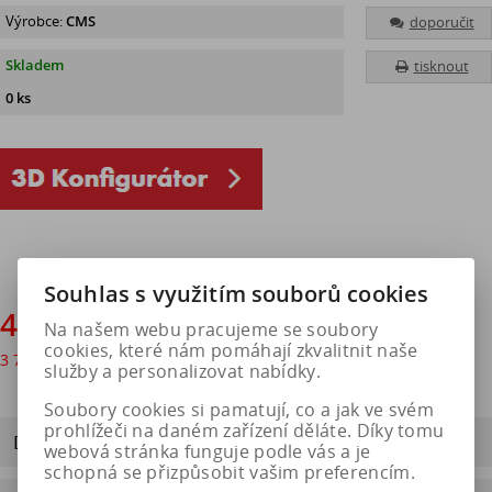
Výrobce:
CMS
doporučit
Skladem
tisknout
0 ks
Souhlas s využitím souborů cookies
4 583 Kč
Na našem webu pracujeme se soubory
cookies, které nám pomáhají zkvalitnit naše
3 788 Kč
bez DPH
služby a personalizovat nabídky.
Soubory cookies si pamatují, co a jak ve svém
prohlížeči na daném zařízení děláte. Díky tomu
Dotaz na výrobek
webová stránka funguje podle vás a je
schopná se přizpůsobit vašim preferencím.