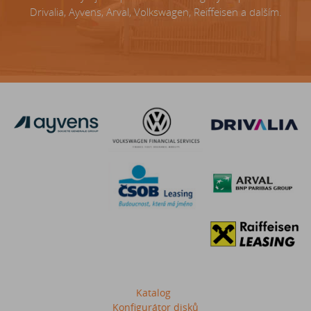
Drivalia, Ayvens, Arval, Volkswagen, Reiffeisen a dalším.
Katalog
Konfigurátor disků