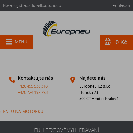
Nová registrace do velkoobchodu
Přihlášení
0 Kč
MENU
Kontaktujte nás
Najdete nás
+420 495 538 318
Europneu CZ s.r.o.
+420 724 192 793
Hořická 23
500 02 Hradec Králové
PNEU NA MOTORKU
FULLTEXTOVÉ VYHLEDÁVÁNÍ