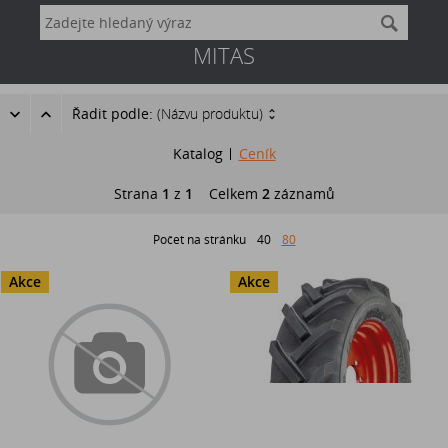
MITAS
Řadit podle:
(Názvu produktu)
Katalog
Ceník
Strana
1
z
1
Celkem
2
záznamů
Počet na stránku
40
80
Akce
Akce