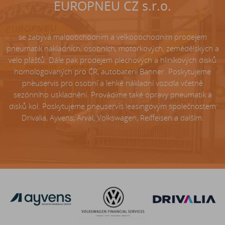
EUROPNEU CZ s.r.o.
se zabývá maloobchodním a velkoobchodním prodejem
pneumatik nákladních, osobních, motorkových, zemědělských a
velo plášťů. Dále pak prodejem plechových a hliníkových disků
homologovaných pro ČR, autobaterií Banner. Poskytujeme
pneuservis pro osobní a lehké nákladní vozidla včetně
sezónního uskladnění. Provádíme také opravy pneumatik a
disků kol. Poskytujeme pneuservis leasingovým společnostem
Drivalia, Ayvens, Arval, Volkswagen, Reiffeisen a dalším.