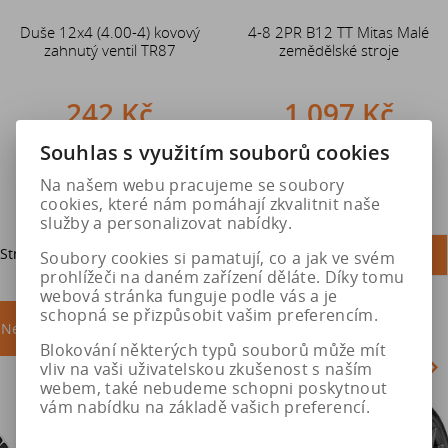
Duše 12x4 (4.00-4) kovový
4-8 2PR B12 TT Mitas Malé
zahnutý ventil TR87
zemědělské stroje
242 Kč
1 097 Kč
Souhlas s využitím souborů cookies
Do košíku
Do košíku
Na našem webu pracujeme se soubory
cookies, které nám pomáhají zkvalitnit naše
služby a personalizovat nabídky.
Strana
1
z
1
Celkem
2
záznamů
1
Soubory cookies si pamatují, co a jak ve svém
prohlížeči na daném zařízení děláte. Díky tomu
webová stránka funguje podle vás a je
schopná se přizpůsobit vašim preferencím.
Nejprodávanější
akce
Blokování některých typů souborů může mít
vliv na vaši uživatelskou zkušenost s naším
webem, také nebudeme schopni poskytnout
vám nabídku na základě vašich preferencí.
Akce